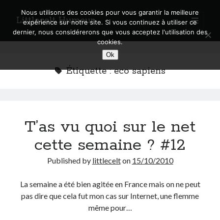
Nous utilisons des cookies pour vous garantir la meilleure
Littlecelt Humeur
open
expérience sur notre site. Si vous continuez à utiliser ce
primary
Sidebar
dernier, nous considérerons que vous acceptez l'utilisation des
menu
cookies.
Recherche sur le blog
Ok
Search
Étiquette :
eco sapiens
T’as vu quoi sur le net
Derniers articles
cette semaine ? #12
Municipales 2026 : Lyon, Métropole et Caluire, mon choix pour l’avenir
Explorez les Chemins Enchantés à Vélo : Aventures Familiales près de
Published by
littlecelt
on
15/10/2010
Lyon !
Quel Lyonnais es-tu, Renaud Ducher ?
La semaine a été bien agitée en France mais on ne peut
A quand une véritable place pour le vélo à Caluire dans la Métropole de
pas dire que cela fut mon cas sur Internet, une flemme
Lyon ?
même pour…
Comment je vis ma vie sur un vélo