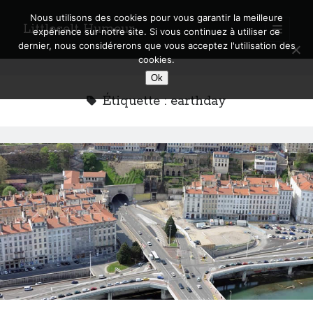
Nous utilisons des cookies pour vous garantir la meilleure
Littlecelt Humeur
open
expérience sur notre site. Si vous continuez à utiliser ce
primary
Sidebar
dernier, nous considérerons que vous acceptez l'utilisation des
menu
cookies.
Recherche sur le blog
Ok
Search
Étiquette :
earthday
Derniers articles
Municipales 2026 : Lyon, Métropole et Caluire, mon choix pour l’avenir
Explorez les Chemins Enchantés à Vélo : Aventures Familiales près de
Lyon !
Quel Lyonnais es-tu, Renaud Ducher ?
A quand une véritable place pour le vélo à Caluire dans la Métropole de
Lyon ?
Comment je vis ma vie sur un vélo