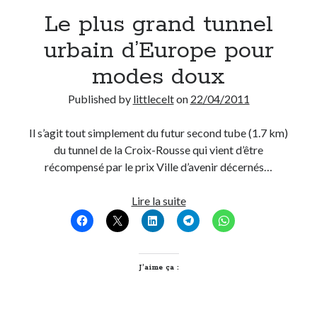
Le plus grand tunnel
Derniers Commentaires
urbain d’Europe pour
Entretien ménager
dans
T’as vu quoi ? #52
modes doux
JF
dans
C’était pas mieux avant… à Lyon
littlecelt
dans
Comment j’ai opéré ma vélorution toute personnelle
Published by
littlecelt
on
22/04/2011
Anthony
dans
Comment j’ai opéré ma vélorution toute personnelle
Renaud Ducher
dans
Comment j’ai opéré ma vélorution toute
Il s’agit tout simplement du futur second tube (1.7 km)
personnelle
du tunnel de la Croix-Rousse qui vient d’être
récompensé par le prix Ville d’avenir décernés…
Commentaires récents
Le
Lire la suite
plus
Entretien ménager
dans
T’as vu quoi ? #52
grand
JF
dans
C’était pas mieux avant… à Lyon
tunnel
littlecelt
dans
Comment j’ai opéré ma vélorution toute personnelle
urbain
J’aime ça :
Anthony
dans
Comment j’ai opéré ma vélorution toute personnelle
d’Europe
Renaud Ducher
dans
Comment j’ai opéré ma vélorution toute
personnelle
pour