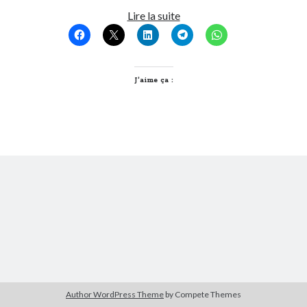
Wikileaks
Lire la suite
devrait
Derniers Commentaires
être
Entretien ménager
dans
T’as vu quoi ? #52
certifié
JF
dans
C’était pas mieux avant… à Lyon
A.B.
J’aime ça :
littlecelt
dans
Comment j’ai opéré ma vélorution toute personnelle
Anthony
dans
Comment j’ai opéré ma vélorution toute personnelle
Renaud Ducher
dans
Comment j’ai opéré ma vélorution toute
personnelle
Commentaires récents
Entretien ménager
dans
T’as vu quoi ? #52
JF
dans
C’était pas mieux avant… à Lyon
littlecelt
dans
Comment j’ai opéré ma vélorution toute personnelle
Anthony
dans
Comment j’ai opéré ma vélorution toute personnelle
Renaud Ducher
dans
Comment j’ai opéré ma vélorution toute
personnelle
Author WordPress Theme
by Compete Themes