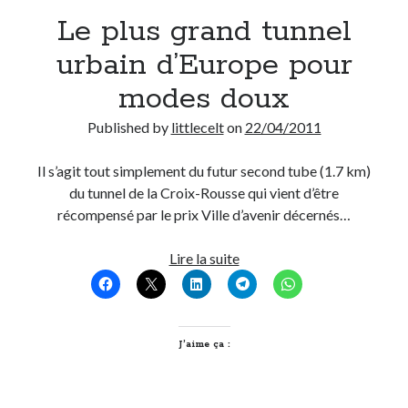
Le plus grand tunnel
Derniers Commentaires
urbain d’Europe pour
Entretien ménager
dans
T’as vu quoi ? #52
modes doux
JF
dans
C’était pas mieux avant… à Lyon
littlecelt
dans
Comment j’ai opéré ma vélorution toute personnelle
Published by
littlecelt
on
22/04/2011
Anthony
dans
Comment j’ai opéré ma vélorution toute personnelle
Renaud Ducher
dans
Comment j’ai opéré ma vélorution toute
Il s’agit tout simplement du futur second tube (1.7 km)
personnelle
du tunnel de la Croix-Rousse qui vient d’être
récompensé par le prix Ville d’avenir décernés…
Commentaires récents
Le
Lire la suite
plus
Entretien ménager
dans
T’as vu quoi ? #52
grand
JF
dans
C’était pas mieux avant… à Lyon
tunnel
littlecelt
dans
Comment j’ai opéré ma vélorution toute personnelle
urbain
J’aime ça :
Anthony
dans
Comment j’ai opéré ma vélorution toute personnelle
d’Europe
Renaud Ducher
dans
Comment j’ai opéré ma vélorution toute
personnelle
pour