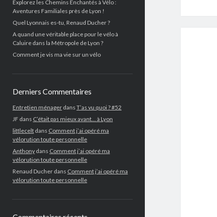
Explorez les Chemins Enchantés à Vélo :
Aventures Familiales près de Lyon !
Quel Lyonnais es-tu, Renaud Ducher ?
A quand une véritable place pour le vélo à
Caluire dans la Métropole de Lyon ?
Comment je vis ma vie sur un vélo
Derniers Commentaires
Entretien ménager
dans
T’as vu quoi ? #52
JF
dans
C’était pas mieux avant… à Lyon
littlecelt
dans
Comment j’ai opéré ma
vélorution toute personnelle
Anthony
dans
Comment j’ai opéré ma
vélorution toute personnelle
Renaud Ducher
dans
Comment j’ai opéré ma
vélorution toute personnelle
Commentaires récents