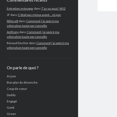
Entretien ménager
dans
T’as vu quoi ? #52
JF
dans
C’était pas mieux avant… à Lyon
littlecelt
dans
Comment j’ai opéré ma
vélorution toute personnelle
Anthony
dans
Comment j’ai opéré ma
vélorution toute personnelle
Renaud Ducher
dans
Comment j’ai opéré ma
vélorution toute personnelle
On parle de quoi ?
A Lyon
Bon plan du dimanche
Coup de coeur
Daddy
Engagé
Geek
Green