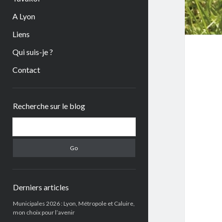
A Lyon
Liens
Qui suis-je ?
Contact
Sidebar
Recherche sur le blog
Search
Derniers articles
Municipales 2026 : Lyon, Métropole et Caluire,
mon choix pour l’avenir