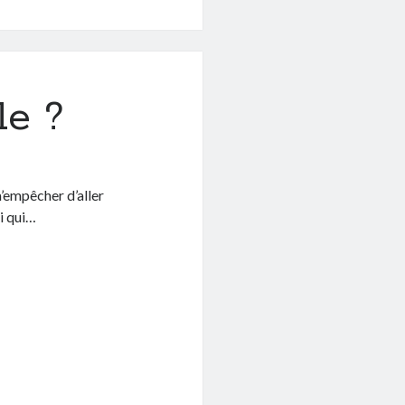
le ?
’empêcher d’aller
ci qui…