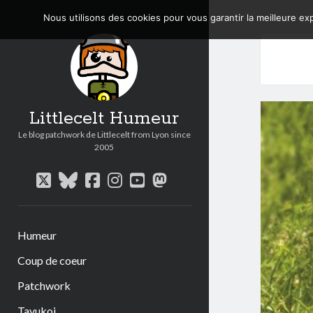
Nous utilisons des cookies pour vous garantir la meilleure exp
Littlecelt Humeur
Le blog patchwork de Littlecelt from Lyon since
2005
twitter
bluesky
facebook
instagram
youtube
mastodon
Humeur
Coup de coeur
Patchwork
Tavukoi