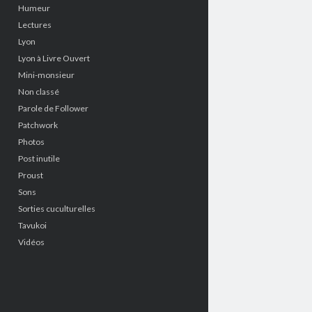
Humeur
Lectures
Lyon
Lyon à Livre Ouvert
Mini-monsieur
Non classé
Parole de Follower
Patchwork
Photos
Post inutile
Proust
Sons
Sorties cuculturelles
Tavukoi
Vidéos