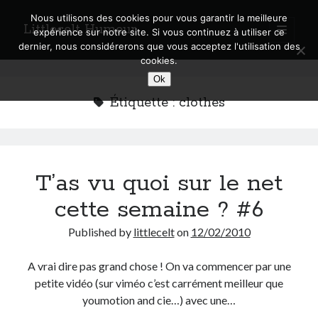
Nous utilisons des cookies pour vous garantir la meilleure
Littlecelt Humeur
open
expérience sur notre site. Si vous continuez à utiliser ce
primary
Sidebar
dernier, nous considérerons que vous acceptez l'utilisation des
menu
cookies.
Recherche sur le blog
Ok
Search
Étiquette :
clothes
T’as vu quoi sur le net
Derniers articles
cette semaine ? #6
Municipales 2026 : Lyon, Métropole et Caluire, mon choix pour l’avenir
Explorez les Chemins Enchantés à Vélo : Aventures Familiales près de
Published by
littlecelt
on
12/02/2010
Lyon !
Quel Lyonnais es-tu, Renaud Ducher ?
A vrai dire pas grand chose ! On va commencer par une
A quand une véritable place pour le vélo à Caluire dans la Métropole de
petite vidéo (sur viméo c’est carrément meilleur que
Lyon ?
youmotion and cie…) avec une…
Comment je vis ma vie sur un vélo