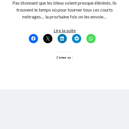
Pas étonnant que les bleus soient presque éliminés, ils
trouvent le temps où pour tourner tous ces courts
On parle de quoi ?
métrages… la prochaine fois on les envoie…
A Lyon
T’as
Lire la suite
Bon plan du dimanche
vu
Coup de coeur
quoi
Daddy
sur
Engagé
le
J’aime ça :
Geek
net
Green
cette
Humeur
semaine
Lectures
?
Lyon
#9
Lyon à Livre Ouvert
Spécial
Mini-monsieur
j’ai
Non classé
des
Parole de Follower
bleus
Patchwork
aux
Photos