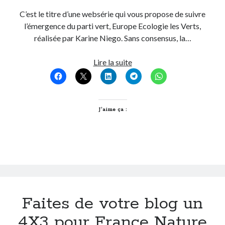
C’est le titre d’une websérie qui vous propose de suivre
l’émergence du parti vert, Europe Ecologie les Verts,
réalisée par Karine Niego. Sans consensus, la…
Les
Lire la suite
yeux
dans
les
verts
J’aime ça :
Faites de votre blog un
4X3 pour France Nature