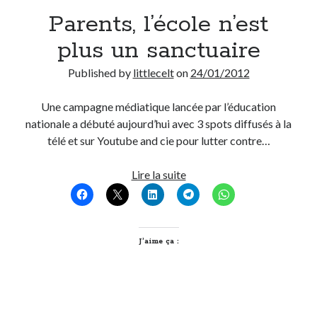
Parents, l’école n’est
Derniers Commentaires
plus un sanctuaire
Entretien ménager
dans
T’as vu quoi ? #52
Published by
littlecelt
on
24/01/2012
JF
dans
C’était pas mieux avant… à Lyon
littlecelt
dans
Comment j’ai opéré ma vélorution toute personnelle
Une campagne médiatique lancée par l’éducation
Anthony
dans
Comment j’ai opéré ma vélorution toute personnelle
nationale a débuté aujourd’hui avec 3 spots diffusés à la
Renaud Ducher
dans
Comment j’ai opéré ma vélorution toute
télé et sur Youtube and cie pour lutter contre…
personnelle
Parents,
Lire la suite
l’école
Commentaires récents
n’est
Entretien ménager
dans
T’as vu quoi ? #52
plus
JF
dans
C’était pas mieux avant… à Lyon
un
J’aime ça :
littlecelt
dans
Comment j’ai opéré ma vélorution toute personnelle
sanctuaire
Anthony
dans
Comment j’ai opéré ma vélorution toute personnelle
Renaud Ducher
dans
Comment j’ai opéré ma vélorution toute
personnelle