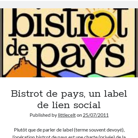
On parle de quoi ?
A Lyon
Bon plan du dimanche
Coup de coeur
Daddy
Engagé
Geek
Green
Humeur
Lectures
Bistrot de pays, un label
Lyon
Lyon à Livre Ouvert
de lien social
Mini-monsieur
Published by
littlecelt
on
25/07/2011
Non classé
Parole de Follower
Plutôt que de parler de label (terme souvent devoyé),
Patchwork
l’opération bistrot de pays est une charte (privée) de la
Photos