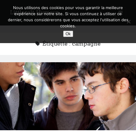
Nous utilisons des cookies pour vous garantir la meilleure
Littlecelt Humeur
open
expérience sur notre site. Si vous continuez à utiliser ce
primary
Sidebar
dernier, nous considérerons que vous acceptez l'utilisation des
menu
cookies.
Recherche sur le blog
Ok
Search
Étiquette :
campagne
Derniers articles
Municipales 2026 : Lyon, Métropole et Caluire, mon choix pour l’avenir
Explorez les Chemins Enchantés à Vélo : Aventures Familiales près de
Lyon !
Quel Lyonnais es-tu, Renaud Ducher ?
A quand une véritable place pour le vélo à Caluire dans la Métropole de
Lyon ?
Comment je vis ma vie sur un vélo