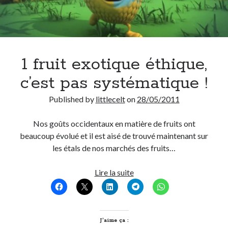
1 fruit exotique éthique,
c’est pas systématique !
Published by
littlecelt
on
28/05/2011
Nos goûts occidentaux en matière de fruits ont
beaucoup évolué et il est aisé de trouvé maintenant sur
les étals de nos marchés des fruits…
1
Lire la suite
fruit
exotique
éthique,
c’est
J’aime ça :