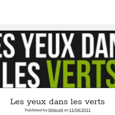
pas
systématique
!
Les yeux dans les verts
Published by
littlecelt
on
11/04/2011