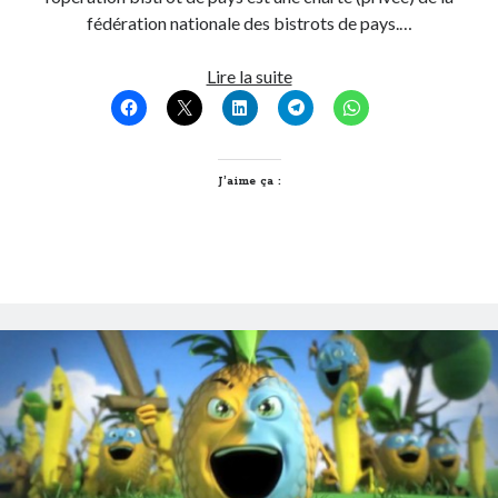
fédération nationale des bistrots de pays.…
Post inutile
Proust
Bistrot
Lire la suite
Sons
de
Sorties cuculturelles
pays,
Tavukoi
un
Vidéos
label
J’aime ça :
de
lien
social