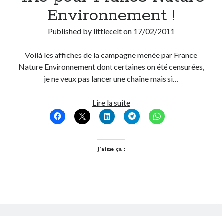
Environnement !
Published by
littlecelt
on
17/02/2011
Voilà les affiches de la campagne menée par France
Nature Environnement dont certaines on été censurées,
je ne veux pas lancer une chaîne mais si…
Faites
Lire la suite
de
votre
blog
un
J’aime ça :
4X3
pour
France
Nature
Environnement
!