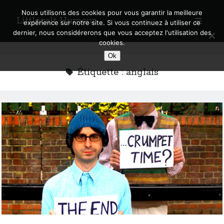
Nous utilisons des cookies pour vous garantir la meilleure
Littlecelt Humeur
open
expérience sur notre site. Si vous continuez à utiliser ce
primary
Sidebar
dernier, nous considérerons que vous acceptez l'utilisation des
menu
cookies.
Recherche sur le blog
Ok
Search
Étiquette :
anglais
Derniers articles
Municipales 2026 : Lyon, Métropole et Caluire, mon choix pour l’avenir
Explorez les Chemins Enchantés à Vélo : Aventures Familiales près de
Lyon !
Quel Lyonnais es-tu, Renaud Ducher ?
A quand une véritable place pour le vélo à Caluire dans la Métropole de
Lyon ?
Comment je vis ma vie sur un vélo