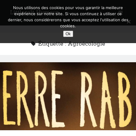
Nous utilisons des cookies pour vous garantir la meilleure
Littlecelt Humeur
open
expérience sur notre site. Si vous continuez à utiliser ce
primary
Sidebar
dernier, nous considérerons que vous acceptez l'utilisation des
menu
cookies.
Recherche sur le blog
Ok
Search
Étiquette :
Agroécologie
Derniers articles
Municipales 2026 : Lyon, Métropole et Caluire, mon choix pour l’avenir
Explorez les Chemins Enchantés à Vélo : Aventures Familiales près de
Lyon !
Quel Lyonnais es-tu, Renaud Ducher ?
A quand une véritable place pour le vélo à Caluire dans la Métropole de
Lyon ?
Comment je vis ma vie sur un vélo