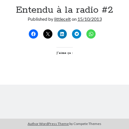
Entendu à la radio #2
Derniers Commentaires
Published by
littlecelt
on
15/10/2013
Entretien ménager
dans
T’as vu quoi ? #52
JF
dans
C’était pas mieux avant… à Lyon
littlecelt
dans
Comment j’ai opéré ma vélorution toute personnelle
Anthony
dans
Comment j’ai opéré ma vélorution toute personnelle
Renaud Ducher
dans
Comment j’ai opéré ma vélorution toute
J’aime ça :
personnelle
Commentaires récents
Entretien ménager
dans
T’as vu quoi ? #52
JF
dans
C’était pas mieux avant… à Lyon
littlecelt
dans
Comment j’ai opéré ma vélorution toute personnelle
Anthony
dans
Comment j’ai opéré ma vélorution toute personnelle
Renaud Ducher
dans
Comment j’ai opéré ma vélorution toute
personnelle
Author WordPress Theme
by Compete Themes