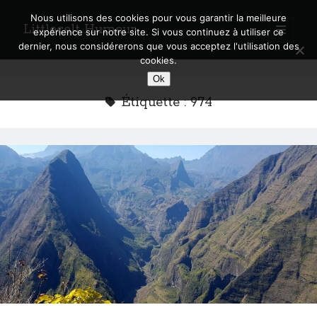
Nous utilisons des cookies pour vous garantir la meilleure
Littlecelt Humeur
open
expérience sur notre site. Si vous continuez à utiliser ce
primary
Sidebar
dernier, nous considérerons que vous acceptez l'utilisation des
menu
cookies.
Recherche sur le blog
Ok
Search
Étiquette :
974
Derniers articles
Municipales 2026 : Lyon, Métropole et Caluire, mon choix pour l’avenir
Explorez les Chemins Enchantés à Vélo : Aventures Familiales près de
Lyon !
Quel Lyonnais es-tu, Renaud Ducher ?
A quand une véritable place pour le vélo à Caluire dans la Métropole de
Lyon ?
Comment je vis ma vie sur un vélo