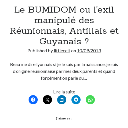
Le BUMIDOM ou l’exil
Derniers Commentaires
manipulé des
Entretien ménager
dans
T’as vu quoi ? #52
Réunionnais, Antillais et
JF
dans
C’était pas mieux avant… à Lyon
Guyanais ?
littlecelt
dans
Comment j’ai opéré ma vélorution toute personnelle
Anthony
dans
Comment j’ai opéré ma vélorution toute personnelle
Published by
littlecelt
on
10/09/2013
Renaud Ducher
dans
Comment j’ai opéré ma vélorution toute
personnelle
Beau me dire lyonnais si je le suis par la naissance, je suis
d’origine réunionnaise par mes deux parents et quand
forcément on parle du…
Commentaires récents
Entretien ménager
dans
T’as vu quoi ? #52
Le
Lire la suite
JF
dans
C’était pas mieux avant… à Lyon
BUMIDOM
littlecelt
dans
Comment j’ai opéré ma vélorution toute personnelle
ou
Anthony
dans
Comment j’ai opéré ma vélorution toute personnelle
l’exil
Renaud Ducher
dans
Comment j’ai opéré ma vélorution toute
manipulé
J’aime ça :
personnelle
des