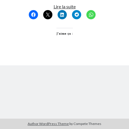
Woodstower
Lire la suite
festival
Derniers Commentaires
2009
Entretien ménager
dans
T’as vu quoi ? #52
JF
dans
C’était pas mieux avant… à Lyon
J’aime ça :
littlecelt
dans
Comment j’ai opéré ma vélorution toute personnelle
Anthony
dans
Comment j’ai opéré ma vélorution toute personnelle
Renaud Ducher
dans
Comment j’ai opéré ma vélorution toute
personnelle
Commentaires récents
Entretien ménager
dans
T’as vu quoi ? #52
JF
dans
C’était pas mieux avant… à Lyon
littlecelt
dans
Comment j’ai opéré ma vélorution toute personnelle
Anthony
dans
Comment j’ai opéré ma vélorution toute personnelle
Renaud Ducher
dans
Comment j’ai opéré ma vélorution toute
personnelle
Author WordPress Theme
by Compete Themes