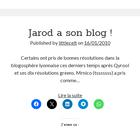
construction
et
déconstruction
Jarod a son blog !
Published by
littlecelt
on
16/01/2010
Certains ont pris de bonnes résolutions dans la
blogosphère lyonnaise ces derniers temps après Qyrool
et ses dix résolutions greens. Mrnico (tsssssss) a pris
comme…
Jarod
Lire la suite
a
son
blog
!
J’aime ça :