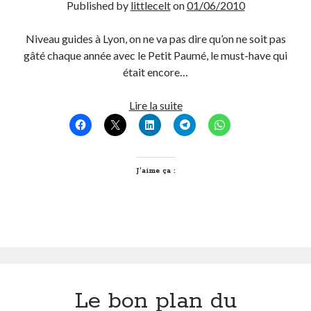
Published by
littlecelt
on
01/06/2010
Post inutile
Proust
Niveau guides à Lyon, on ne va pas dire qu’on ne soit pas
Sons
gâté chaque année avec le Petit Paumé, le must-have qui
Sorties cuculturelles
était encore…
Tavukoi
Vidéos
Le
Lire la suite
guide
de
l’éco-
citoyenneté
J’aime ça :
à
Lyon
Le bon plan du