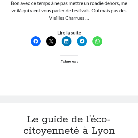
Bon avec ce temps à ne pas mettre un roadie dehors, me
voilà qui vient vous parler de festivals. Oui mais pas des
On parle de quoi ?
Vieilles Charrues,…
A Lyon
A
Lire la suite
Bon plan du dimanche
Lyon,
Coup de coeur
les
Daddy
« festoches »
Engagé
c’est
J’aime ça :
Geek
au
Green
bord
Humeur
de
Lectures
l’eau
Lyon
Lyon à Livre Ouvert
Mini-monsieur
Non classé
Le guide de l’éco-
Parole de Follower
citoyenneté à Lyon
Patchwork
Photos