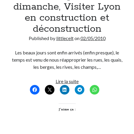
dimanche, Visiter Lyon
en construction et
déconstruction
Published by
littlecelt
on
02/05/2010
Les beaux jours sont enfin arrivés (enfin presque), le
temps est venu de nous réapproprier les rues, les quais,
les berges, les rives, les champs,…
Le
Lire la suite
bon
plan
du
dimanche,
J’aime ça :
Visiter
Lyon
en