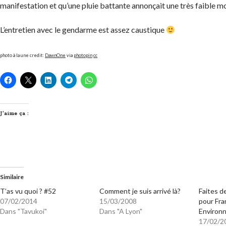
manifestation et qu’une pluie battante annonçait une très faible mo
L’entretien avec le gendarme est assez caustique
photo à la une credit:
DawnOne
via
photopin
cc
J’aime ça :
Similaire
T’as vu quoi ? #52
Comment je suis arrivé là?
Faites d
07/02/2014
15/03/2008
pour Fr
Dans "Tavukoi"
Dans "A Lyon"
Environ
17/02/2