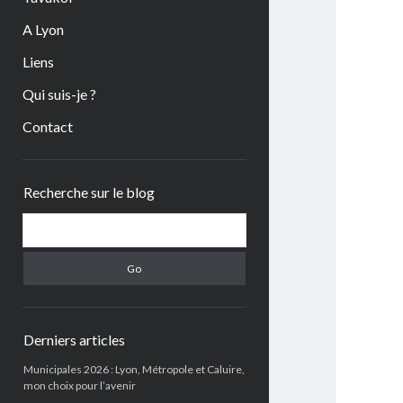
A Lyon
Liens
Qui suis-je ?
Contact
Sidebar
Recherche sur le blog
Search
Derniers articles
Municipales 2026 : Lyon, Métropole et Caluire,
mon choix pour l’avenir