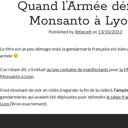
Quand l’Armée dé
Monsanto à Lyo
Published by
littlecelt
on
13/10/2013
Le titre est un peu démago mais la gendarmerie française est bien 
armée
Ceci étant dit, s’il n’était
qu’une centaine de manifestants
pour
la M
Monsanto à Lyon
.
Il est étonnant de voir en vidéo (regarder la fin de la vidéo),
l’ampl
gendarmeries qui avaient été déployées pour défendre
le siège fr
Lyon
(Bron exactement).