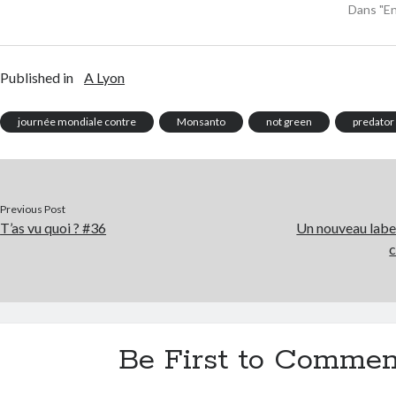
Dans "E
Published in
A Lyon
journée mondiale contre
Monsanto
not green
predator
Previous Post
T’as vu quoi ? #36
Un nouveau label
c
Be First to Commen