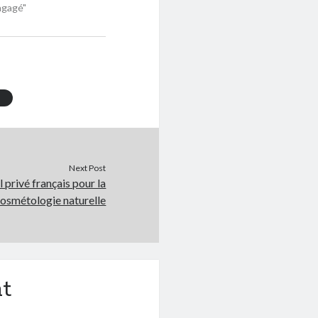
ngagé"
Next Post
 privé français pour la
osmétologie naturelle
t