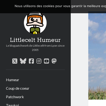
Nous utilisons des cookies pour vous garantir la meilleure exp
Littlecelt Humeur
Le blog patchwork de Littlecelt from Lyon since
2005
twitter
bluesky
facebook
instagram
youtube
mastodon
Humeur
Coup de coeur
Patchwork
Tavukoi