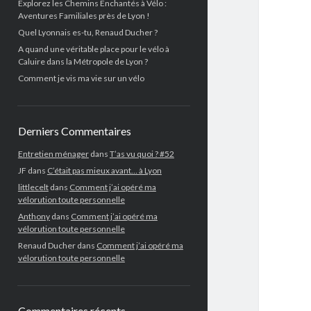
Explorez les Chemins Enchantés à Vélo :
Aventures Familiales près de Lyon !
Quel Lyonnais es-tu, Renaud Ducher ?
A quand une véritable place pour le vélo à
Caluire dans la Métropole de Lyon ?
Comment je vis ma vie sur un vélo
Derniers Commentaires
Entretien ménager
dans
T’as vu quoi ? #52
JF
dans
C’était pas mieux avant… à Lyon
littlecelt
dans
Comment j’ai opéré ma
vélorution toute personnelle
Anthony
dans
Comment j’ai opéré ma
vélorution toute personnelle
Renaud Ducher
dans
Comment j’ai opéré ma
vélorution toute personnelle
Commentaires récents