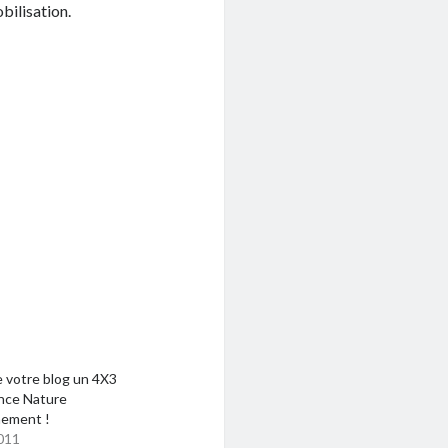
bilisation.
e votre blog un 4X3
ance Nature
nement !
011