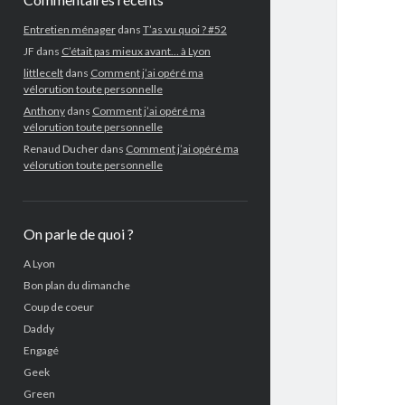
Entretien ménager
dans
T’as vu quoi ? #52
JF
dans
C’était pas mieux avant… à Lyon
littlecelt
dans
Comment j’ai opéré ma
vélorution toute personnelle
Anthony
dans
Comment j’ai opéré ma
vélorution toute personnelle
Renaud Ducher
dans
Comment j’ai opéré ma
vélorution toute personnelle
On parle de quoi ?
A Lyon
Bon plan du dimanche
Coup de coeur
Daddy
Engagé
Geek
Green