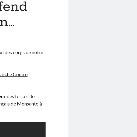
fend
n…
un des corps de notre
arche Contre
eur
des forces de
ançais de Monsanto à