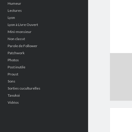
Humeur
Lectures
Lyon
Lyon à Livre Ouvert
Mini-monsieur
Non classé
Parole de Follower
Patchwork
Photos
Post inutile
Proust
Sons
Sorties cuculturelles
Tavukoi
Vidéos