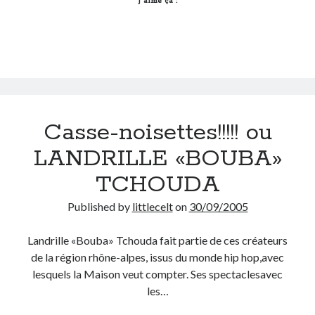
…
J’aime ça :
Post inutile
Proust
Sons
Sorties cuculturelles
Tavukoi
Vidéos
Casse-noisettes!!!!! ou
LANDRILLE «BOUBA»
TCHOUDA
Published by
littlecelt
on
30/09/2005
Landrille «Bouba» Tchouda fait partie de ces créateurs
de la région rhône-alpes, issus du monde hip hop,avec
lesquels la Maison veut compter. Ses spectaclesavec
les…