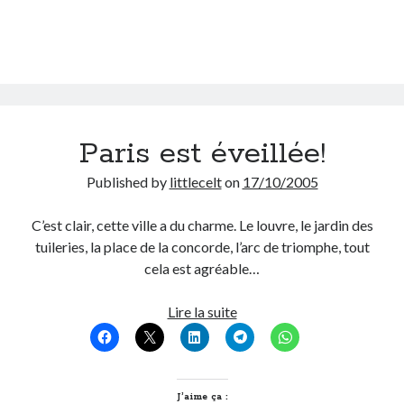
Derniers Commentaires
Entretien ménager
dans
T’as vu quoi ? #52
JF
dans
C’était pas mieux avant… à Lyon
littlecelt
dans
Comment j’ai opéré ma vélorution toute personnelle
Paris est éveillée!
Anthony
dans
Comment j’ai opéré ma vélorution toute personnelle
Renaud Ducher
dans
Comment j’ai opéré ma vélorution toute
Published by
littlecelt
on
17/10/2005
personnelle
C’est clair, cette ville a du charme. Le louvre, le jardin des
tuileries, la place de la concorde, l’arc de triomphe, tout
Commentaires récents
cela est agréable…
Entretien ménager
dans
T’as vu quoi ? #52
JF
dans
C’était pas mieux avant… à Lyon
Paris
Lire la suite
littlecelt
dans
Comment j’ai opéré ma vélorution toute personnelle
est
Anthony
dans
Comment j’ai opéré ma vélorution toute personnelle
éveillée!
Renaud Ducher
dans
Comment j’ai opéré ma vélorution toute
personnelle
J’aime ça :