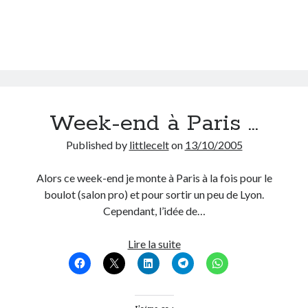
On parle de quoi ?
A Lyon
Bon plan du dimanche
Coup de coeur
Daddy
Week-end à Paris …
Engagé
Geek
Published by
littlecelt
on
13/10/2005
Green
Humeur
Alors ce week-end je monte à Paris à la fois pour le
Lectures
boulot (salon pro) et pour sortir un peu de Lyon.
Lyon
Cependant, l’idée de…
Lyon à Livre Ouvert
Mini-monsieur
Week-
Lire la suite
Non classé
end
Parole de Follower
à
Patchwork
Paris
Photos