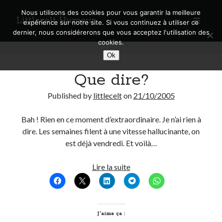
Nous utilisons des cookies pour vous garantir la meilleure
Littlecelt Humeur
open
expérience sur notre site. Si vous continuez à utiliser ce
primary
Sidebar
dernier, nous considérerons que vous acceptez l'utilisation des
menu
cookies.
Recherche sur le blog
Littlecelt
Ok
Search
Humeur
Que dire?
Posts
Published by
littlecelt
on
21/10/2005
Bah ! Rien en ce moment d’extraordinaire. Je n’ai rien à
Derniers articles
dire. Les semaines filent à une vitesse hallucinante, on
est déjà vendredi. Et voilà…
Municipales 2026 : Lyon, Métropole et Caluire, mon choix pour l’avenir
Explorez les Chemins Enchantés à Vélo : Aventures Familiales près de
Que
Lire la suite
Lyon !
dire?
Quel Lyonnais es-tu, Renaud Ducher ?
A quand une véritable place pour le vélo à Caluire dans la Métropole de
Lyon ?
Comment je vis ma vie sur un vélo
J’aime ça :