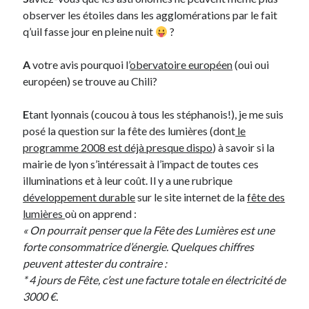
observer les étoiles dans les agglomérations par le fait
Post inutile
q’uil fasse jour en pleine nuit
?
Proust
Sons
A
votre avis pourquoi l’
obervatoire européen
(oui oui
Sorties cuculturelles
européen) se trouve au Chili?
Tavukoi
Vidéos
E
tant lyonnais (coucou à tous les stéphanois!), je me suis
posé la question sur la fête des lumières (dont
le
programme 2008 est déjà presque dispo
) à savoir si la
mairie de lyon s’intéressait à l’impact de toutes ces
illuminations et à leur coût. Il y a une rubrique
développement durable
sur le site internet de la
fête des
lumières
où on apprend :
« On pourrait penser que la Fête des Lumières est une
forte consommatrice d’énergie. Quelques chiffres
peuvent attester du contraire :
* 4 jours de Fête, c’est une facture totale en électricité de
3000 €.