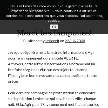
Nous utilisons des cookies pour vous garantir la meilleure
Littlecelt Humeur
open
expérience sur notre site. Si vous continuez à utiliser ce
primary
Sidebar
dernier, nous considérerons que vous acceptez l'utilisation des
menu
cookies.
Recherche sur le blog
Ok
Merci les lampistes!
Search
Published by
littlecelt
on
22/10/2008
J
e reçois régulièrement la lettre d’informations d’
Agir
pour l’environnement
qui s’intitule
ALERTE
.
Derniers articles
A
travers, cette lettre d’informations a notamemnt un
but faire réagir nos élus sur des sujets touchant à
Municipales 2026 : Lyon, Métropole et Caluire, mon choix pour l’avenir
l’écologie en leur renvoyant des cartes-pétitions toutes
Explorez les Chemins Enchantés à Vélo : Aventures Familiales près de
prêtes.
Lyon !
Quel Lyonnais es-tu, Renaud Ducher ?
L
eur dernière campagne de protestation se concentre
A quand une véritable place pour le vélo à Caluire dans la Métropole de
Lyon ?
sur la pollution lumineuse qui envahit nos villes chaque
Comment je vis ma vie sur un vélo
nuit. Et là, Agir pour l’Environnement met l’accent sur les