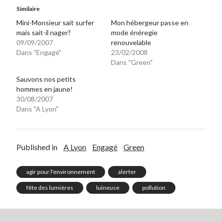
Similaire
Mini-Monsieur sait surfer
Mon hébergeur passe en
mais sait-il nager?
mode énéregie
09/09/2007
renouvelable
Dans "Engagé"
23/02/2008
Dans "Green"
Sauvons nos petits
hommes en jaune!
30/08/2007
Dans "A Lyon"
Published in
A Lyon
Engagé
Green
agir pour l'environnement
alerter
fête des lumières
luineuse
pollution