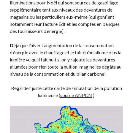
illuminations pour Noël qui sont sources de gaspillage
supplémentaire tant aux niveaux des devantures de
Derniers Commentaires
magasins ou les particuliers eux-même (qui gonflent
notamment leur facture Edf et les comptes en banques
Entretien ménager
dans
T’as vu quoi ? #52
des fournisseurs d’énergie).
JF
dans
C’était pas mieux avant… à Lyon
littlecelt
dans
Comment j’ai opéré ma vélorution toute personnelle
D
éjà que l’hiver, l’augmentation de la consommation
Anthony
dans
Comment j’ai opéré ma vélorution toute personnelle
d’énergie avec le chauffage et le fait qu’on allume plus la
Renaud Ducher
dans
Comment j’ai opéré ma vélorution toute
lumière vu qu’il fait nuit si on y rajoute les devantures
personnelle
allumées pour rien toute la nuit on imagine les dégâts au
niveau de la consommation et du bilan carbone!
Commentaires récents
R
egardez juste cette carte de simulation de la pollution
Entretien ménager
dans
T’as vu quoi ? #52
lumineuse (
source ANPCN
).
JF
dans
C’était pas mieux avant… à Lyon
littlecelt
dans
Comment j’ai opéré ma vélorution toute personnelle
Anthony
dans
Comment j’ai opéré ma vélorution toute personnelle
Renaud Ducher
dans
Comment j’ai opéré ma vélorution toute
personnelle