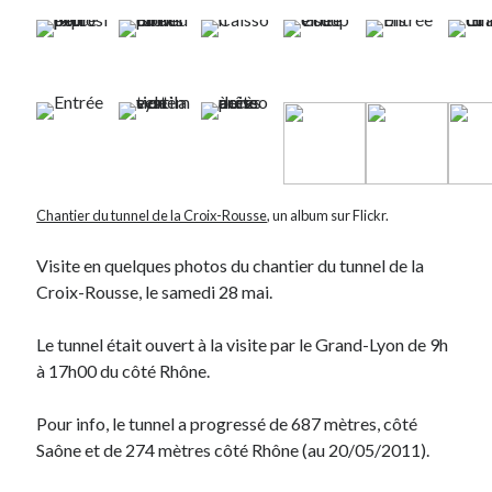
Derniers Commentaires
Entretien ménager
dans
T’as vu quoi ? #52
JF
dans
C’était pas mieux avant… à Lyon
littlecelt
dans
Comment j’ai opéré ma vélorution toute personnelle
Anthony
dans
Comment j’ai opéré ma vélorution toute personnelle
Renaud Ducher
dans
Comment j’ai opéré ma vélorution toute
Chantier du tunnel de la Croix-Rousse
, un album sur Flickr.
personnelle
Visite en quelques photos du chantier du tunnel de la
Croix-Rousse, le samedi 28 mai.
Commentaires récents
Entretien ménager
dans
T’as vu quoi ? #52
Le tunnel était ouvert à la visite par le Grand-Lyon de 9h
JF
dans
C’était pas mieux avant… à Lyon
à 17h00 du côté Rhône.
littlecelt
dans
Comment j’ai opéré ma vélorution toute personnelle
Anthony
dans
Comment j’ai opéré ma vélorution toute personnelle
Pour info, le tunnel a progressé de 687 mètres, côté
Renaud Ducher
dans
Comment j’ai opéré ma vélorution toute
Saône et de 274 mètres côté Rhône (au 20/05/2011).
personnelle