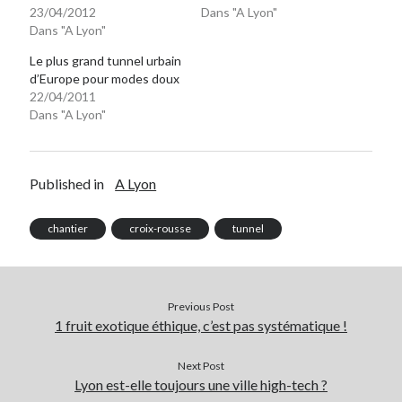
23/04/2012
Dans "A Lyon"
Post inutile
Dans "A Lyon"
Proust
Le plus grand tunnel urbain
Sons
d’Europe pour modes doux
Sorties cuculturelles
22/04/2011
Tavukoi
Dans "A Lyon"
Vidéos
Published in
A Lyon
chantier
croix-rousse
tunnel
Previous Post
1 fruit exotique éthique, c’est pas systématique !
Next Post
Lyon est-elle toujours une ville high-tech ?