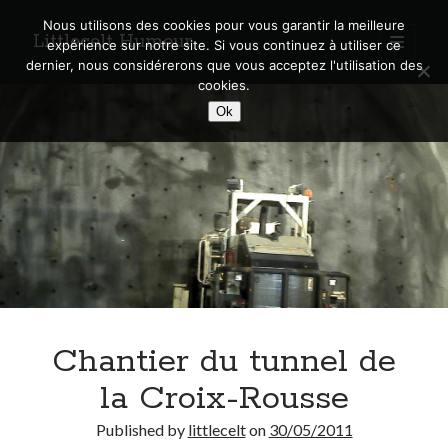
Nous utilisons des cookies pour vous garantir la meilleure
Littlecelt Humeur
open
expérience sur notre site. Si vous continuez à utiliser ce
primary
Sidebar
dernier, nous considérerons que vous acceptez l'utilisation des
menu
cookies.
Recherche sur le blog
Ok
Search
Derniers articles
Municipales 2026 : Lyon, Métropole et Caluire, mon choix pour l’avenir
Explorez les Chemins Enchantés à Vélo : Aventures Familiales près de
Lyon !
Chantier du tunnel de
Quel Lyonnais es-tu, Renaud Ducher ?
A quand une véritable place pour le vélo à Caluire dans la Métropole de
la Croix-Rousse
Lyon ?
Comment je vis ma vie sur un vélo
Published by
littlecelt
on
30/05/2011