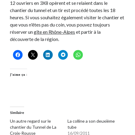
12 ouvriers en 3X8 opèrent et se relaient dans le
chantier du tunnel et un tir est procédé toutes les 18
On parle de quoi ?
heures. Si vous souhaitez également visiter le chantier et
que vous n'êtes pas du coin, vous pouvez toujours
A Lyon
réserver un
gîte en Rhône-Alpes
et partir à la
Bon plan du dimanche
découverte de la région.
Coup de coeur
Daddy
Engagé
Geek
Green
J’aime ça :
Humeur
Lectures
Lyon
Lyon à Livre Ouvert
Mini-monsieur
Non classé
Similaire
Parole de Follower
Un autre regard sur le
La colline a son deuxième
chantier du Tunnel de La
Patchwork
tube
Croix-Rousse
16/09/2011
Photos