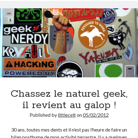
On parle de quoi ?
A Lyon
Bon plan du dimanche
Coup de coeur
Daddy
Engagé
Geek
Green
Humeur
Lectures
Chassez le naturel geek,
Lyon
Lyon à Livre Ouvert
il revient au galop !
Mini-monsieur
Published by
littlecelt
on
05/02/2012
Non classé
Parole de Follower
30 ans, toutes mes dents et il n’est pas l’heure de faire un
Patchwork
bilan posthume de mon activité terrestre. Il y a quelques
Photos