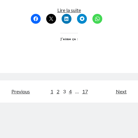
No
Lire la suite
sex
in
the
city
J’aime ça :
Pagination
Previous
1
2
3
4
…
17
Next
des
publications