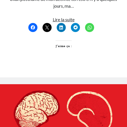
jours, ma…
Post inutile
Proust
Chassez
Lire la suite
Sons
le
Sorties cuculturelles
naturel
Tavukoi
geek,
Vidéos
il
J’aime ça :
revient
au
galop
!