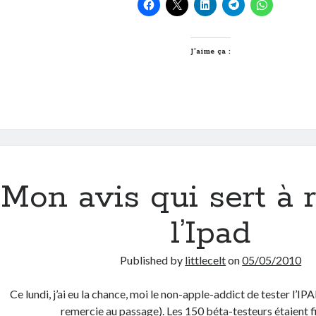
bon
plan
du
dimanche…
J’aime ça :
à
la
campagne
Mon avis qui sert à r
l’Ipad
Published by
littlecelt
on
05/05/2010
Ce lundi, j’ai eu la chance, moi le non-apple-addict de tester l’IP
remercie au passage). Les 150 béta-testeurs étaient 