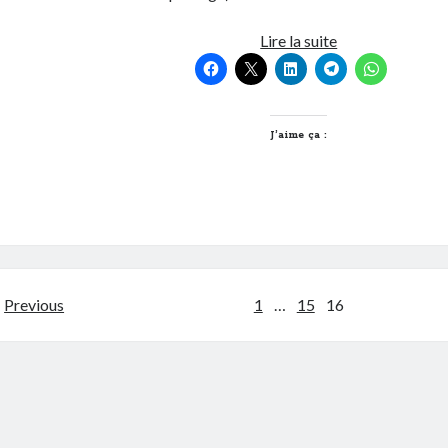
Mon
Lire la suite
avis
qui
sert
à
J’aime ça :
rien
sur
l’Ipad
Pagination
Previous
1
…
15
16
des
publications