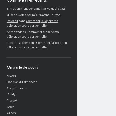
Entretien ménager
dans
T’as vu quoi ? #52
JF
dans
C’était pas mieux avant… à Lyon
littlecelt
dans
Comment j’ai opéré ma
vélorution toute personnelle
Anthony
dans
Comment j’ai opéré ma
vélorution toute personnelle
Renaud Ducher
dans
Comment j’ai opéré ma
vélorution toute personnelle
On parle de quoi ?
A Lyon
Bon plan du dimanche
Coup de coeur
Daddy
Engagé
Geek
Green