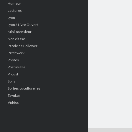
Humeur
Lectures
Lyon
Lyon à Livre Ouvert
Mini-monsieur
Non classé
Parole de Follower
Patchwork
Photos
Post inutile
Proust
Sons
Sorties cuculturelles
Tavukoi
Vidéos