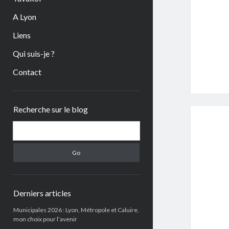
A Lyon
Liens
Qui suis-je ?
Contact
Sidebar
Recherche sur le blog
Search
Derniers articles
Municipales 2026 : Lyon, Métropole et Caluire,
mon choix pour l’avenir