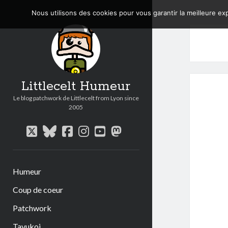
Nous utilisons des cookies pour vous garantir la meilleure exp
Littlecelt Humeur
Le blog patchwork de Littlecelt from Lyon since
2005
twitter
bluesky
facebook
instagram
youtube
mastodon
Humeur
Coup de coeur
Patchwork
Tavukoi