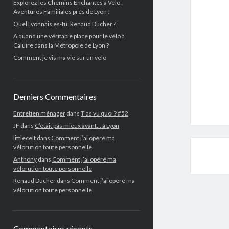
Explorez les Chemins Enchantés à Vélo :
Aventures Familiales près de Lyon !
Quel Lyonnais es-tu, Renaud Ducher ?
A quand une véritable place pour le vélo à
Caluire dans la Métropole de Lyon ?
Comment je vis ma vie sur un vélo
Derniers Commentaires
Entretien ménager
dans
T’as vu quoi ? #52
JF
dans
C’était pas mieux avant… à Lyon
littlecelt
dans
Comment j’ai opéré ma
vélorution toute personnelle
Anthony
dans
Comment j’ai opéré ma
vélorution toute personnelle
Renaud Ducher
dans
Comment j’ai opéré ma
vélorution toute personnelle
Commentaires récents