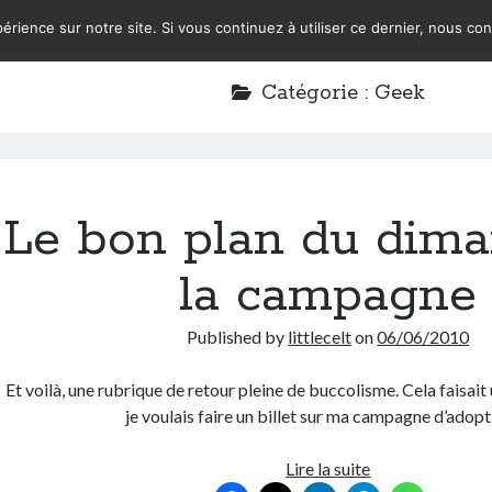
érience sur notre site. Si vous continuez à utiliser ce dernier, nous co
Catégorie :
Geek
Le bon plan du dim
la campagne
Published by
littlecelt
on
06/06/2010
Et voilà, une rubrique de retour pleine de buccolisme. Cela faisai
je voulais faire un billet sur ma campagne d’adop
Le
Lire la suite