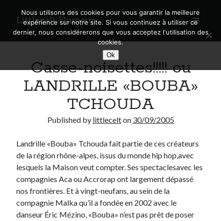
Nous utilisons des cookies pour vous garantir la meilleure
Littlecelt Humeur
open
expérience sur notre site. Si vous continuez à utiliser ce
primary
Sidebar
dernier, nous considérerons que vous acceptez l'utilisation des
menu
cookies.
Recherche sur le blog
Ok
Casse-noisettes!!!!! ou
Search
LANDRILLE «BOUBA»
TCHOUDA
Published by
littlecelt
on
30/09/2005
Derniers articles
Landrille «Bouba» Tchouda fait partie de ces créateurs
Municipales 2026 : Lyon, Métropole et Caluire, mon choix pour l’avenir
de la région rhône-alpes, issus du monde hip hop,avec
Explorez les Chemins Enchantés à Vélo : Aventures Familiales près de
Lyon !
lesquels la Maison veut compter. Ses spectaclesavec les
Quel Lyonnais es-tu, Renaud Ducher ?
compagnies Aca ou Accrorap ont largement dépassé
A quand une véritable place pour le vélo à Caluire dans la Métropole de
nos frontières. Et à vingt-neufans, au sein de la
Lyon ?
compagnie Malka qu’il a fondée en 2002 avec le
Comment je vis ma vie sur un vélo
danseur Éric Mézino, «Bouba» n’est pas prêt de poser