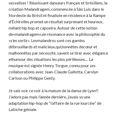
sesvalises ! Réunissant danseurs français et brésiliens, la
création Malandragem, commencée à São Luis dans le
Derniers Commentaires
Nordeste du Brésil et finalisée en résidence à la Rampe
d’Échirolles promet un résultat surprenant et heureux,
Entretien ménager
dans
T’as vu quoi ? #52
mêlant hip hop et capoeira. Autour de cette notion
JF
dans
C’était pas mieux avant… à Lyon
de«malandragem»,en résonance avec la philosophie du
littlecelt
dans
Comment j’ai opéré ma vélorution toute personnelle
«s’en sortir». Lesmalandros sont ces gamins
Anthony
dans
Comment j’ai opéré ma vélorution toute personnelle
débrouillards et malicieux,qui,honnêtes decœur et
Renaud Ducher
dans
Comment j’ai opéré ma vélorution toute
malhonnêtes par nécessité, savent se tirer avec élégance
personnelle
ethumour des situations les plus périlleuses… La
musique est signée Henry Torgue, connu pour ses
collaborations avec Jean-Claude Gallotta, Carolyn
Commentaires récents
Carlson ou Philippe Genty.
Entretien ménager
dans
T’as vu quoi ? #52
JF
dans
C’était pas mieux avant… à Lyon
Je vais voir ce soir à la maison de la danse de Lyon!!
littlecelt
dans
Comment j’ai opéré ma vélorution toute personnelle
J’adore pas mais l’année dernière, j’avais vu une
Anthony
dans
Comment j’ai opéré ma vélorution toute personnelle
adaptation hip-hop de “l’affaire de la rue lourcine” de
Renaud Ducher
dans
Comment j’ai opéré ma vélorution toute
Labiche géniale.
personnelle