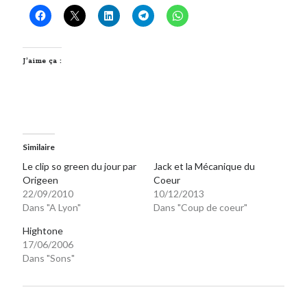
On parle de quoi ?
A Lyon
J’aime ça :
Bon plan du dimanche
Coup de coeur
Daddy
Engagé
Geek
Similaire
Green
Le clip so green du jour par
Jack et la Mécanique du
Humeur
Origeen
Coeur
Lectures
22/09/2010
10/12/2013
Lyon
Dans "A Lyon"
Dans "Coup de coeur"
Lyon à Livre Ouvert
Hightone
Mini-monsieur
17/06/2006
Non classé
Dans "Sons"
Parole de Follower
Patchwork
Photos