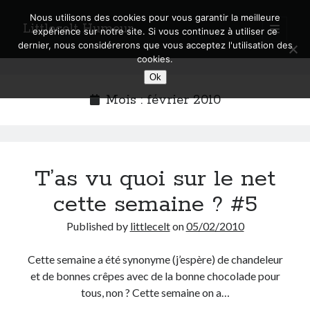
Nous utilisons des cookies pour vous garantir la meilleure
Littlecelt Humeur
open
expérience sur notre site. Si vous continuez à utiliser ce
primary
Sidebar
dernier, nous considérerons que vous acceptez l'utilisation des
menu
cookies.
Recherche sur le blog
Ok
Search
Mois :
février 2010
T’as vu quoi sur le net
Derniers articles
cette semaine ? #5
Municipales 2026 : Lyon, Métropole et Caluire, mon choix pour l’avenir
Explorez les Chemins Enchantés à Vélo : Aventures Familiales près de
Published by
littlecelt
on
05/02/2010
Lyon !
Quel Lyonnais es-tu, Renaud Ducher ?
Cette semaine a été synonyme (j’espère) de chandeleur
A quand une véritable place pour le vélo à Caluire dans la Métropole de
et de bonnes crêpes avec de la bonne chocolade pour
Lyon ?
tous, non ? Cette semaine on a…
Comment je vis ma vie sur un vélo