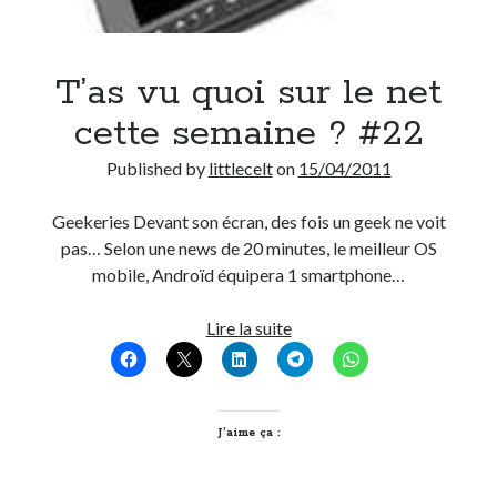
T’as vu quoi sur le net
cette semaine ? #22
Published by
littlecelt
on
15/04/2011
Geekeries Devant son écran, des fois un geek ne voit
pas… Selon une news de 20 minutes, le meilleur OS
mobile, Androïd équipera 1 smartphone…
T’as
Lire la suite
vu
quoi
sur
le
J’aime ça :
net
cette