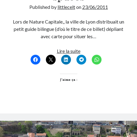
Published by
littlecelt
on
23/06/2011
Post inutile
Proust
Lors de Nature Capitale,, la ville de Lyon distribuait un
Sons
petit guide bilingue (d’où le titre de ce billet) dépliant
Sorties cuculturelles
avec carte pour situer les…
Tavukoi
Vidéos
Discover
Lire la suite
our
green
spaces
J’aime ça :