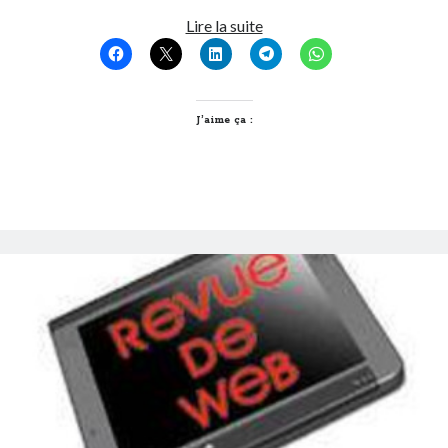
Le
Lire la suite
plus
grand
tunnel
urbain
J’aime ça :
d’Europe
pour
modes
doux