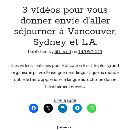
3 vidéos pour vous
Derniers Commentaires
donner envie d’aller
Entretien ménager
dans
T’as vu quoi ? #52
séjourner à Vancouver,
JF
dans
C’était pas mieux avant… à Lyon
Sydney et L.A.
littlecelt
dans
Comment j’ai opéré ma vélorution toute personnelle
Anthony
dans
Comment j’ai opéré ma vélorution toute personnelle
Published by
littlecelt
on
14/09/2011
Renaud Ducher
dans
Comment j’ai opéré ma vélorution toute
personnelle
Ces vidéos réalisées pour Education First, le plus grand
organisme privé d’enseignement linguistique au monde
outre le fait d’apprendre la langue autochtone donne
Commentaires récents
franchement envie…
Entretien ménager
dans
T’as vu quoi ? #52
JF
dans
C’était pas mieux avant… à Lyon
3
Lire la suite
littlecelt
dans
Comment j’ai opéré ma vélorution toute personnelle
vidéos
Anthony
dans
Comment j’ai opéré ma vélorution toute personnelle
pour
Renaud Ducher
dans
Comment j’ai opéré ma vélorution toute
vous
personnelle
donner
J’aime ça :