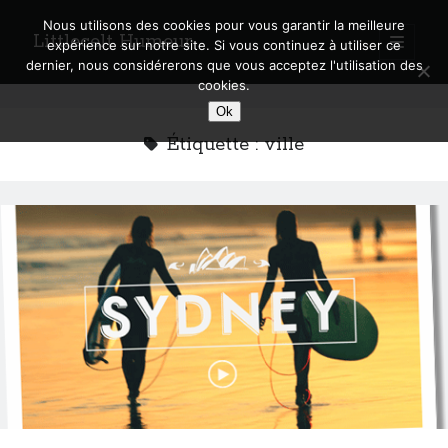
Nous utilisons des cookies pour vous garantir la meilleure
Littlecelt Humeur
open
expérience sur notre site. Si vous continuez à utiliser ce
primary
Sidebar
dernier, nous considérerons que vous acceptez l'utilisation des
menu
cookies.
Recherche sur le blog
Ok
Search
Étiquette :
ville
Derniers articles
Municipales 2026 : Lyon, Métropole et Caluire, mon choix pour l’avenir
Explorez les Chemins Enchantés à Vélo : Aventures Familiales près de
Lyon !
Quel Lyonnais es-tu, Renaud Ducher ?
A quand une véritable place pour le vélo à Caluire dans la Métropole de
Lyon ?
Comment je vis ma vie sur un vélo