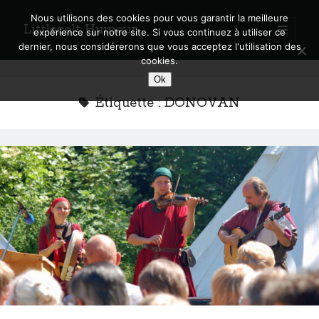
Nous utilisons des cookies pour vous garantir la meilleure
Littlecelt Humeur
open
expérience sur notre site. Si vous continuez à utiliser ce
primary
Sidebar
dernier, nous considérerons que vous acceptez l'utilisation des
menu
cookies.
Recherche sur le blog
Ok
Search
Étiquette :
DONOVAN
Derniers articles
Municipales 2026 : Lyon, Métropole et Caluire, mon choix pour l’avenir
Explorez les Chemins Enchantés à Vélo : Aventures Familiales près de
Lyon !
Quel Lyonnais es-tu, Renaud Ducher ?
A quand une véritable place pour le vélo à Caluire dans la Métropole de
Lyon ?
Comment je vis ma vie sur un vélo