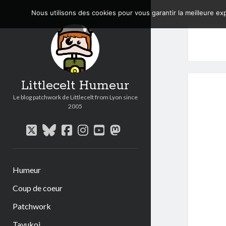
Nous utilisons des cookies pour vous garantir la meilleure exp
Littlecelt Humeur
Le blog patchwork de Littlecelt from Lyon since
2005
twitter
bluesky
facebook
instagram
youtube
mastodon
Humeur
Coup de coeur
Patchwork
Tavukoi