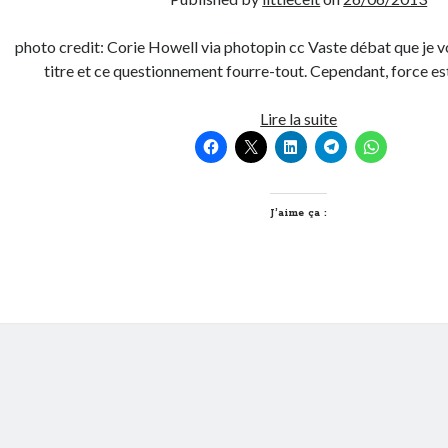
photo credit: Corie Howell via photopin cc Vaste débat que je 
titre et ce questionnement fourre-tout. Cependant, force e
Bio,
Lire la suite
durable,
équitable,
conventionnelle,
quelle
J’aime ça :
alimentation
voulons
nous
?