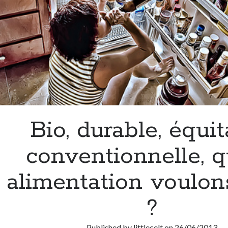
Bio, durable, équit
conventionnelle, q
alimentation voulon
?
Published by
littlecelt
on
26/06/2013