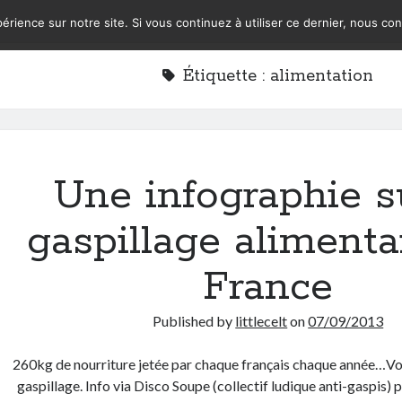
érience sur notre site. Si vous continuez à utiliser ce dernier, nous co
Étiquette :
alimentation
Une infographie s
gaspillage alimenta
France
Published by
littlecelt
on
07/09/2013
260kg de nourriture jetée par chaque français chaque année…Voi
gaspillage. Info via Disco Soupe (collectif ludique anti-gaspis) 