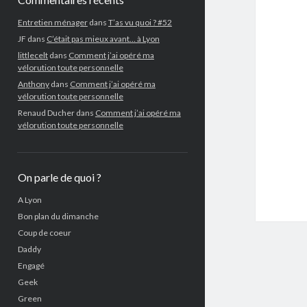
Entretien ménager
dans
T’as vu quoi ? #52
JF
dans
C’était pas mieux avant… à Lyon
littlecelt
dans
Comment j’ai opéré ma
vélorution toute personnelle
Anthony
dans
Comment j’ai opéré ma
vélorution toute personnelle
Renaud Ducher
dans
Comment j’ai opéré ma
vélorution toute personnelle
On parle de quoi ?
A Lyon
Bon plan du dimanche
Coup de coeur
Daddy
Engagé
Geek
Green