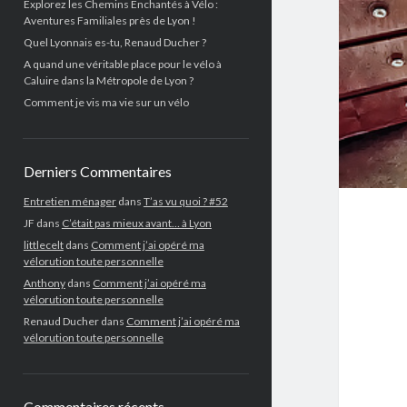
Explorez les Chemins Enchantés à Vélo :
Aventures Familiales près de Lyon !
Quel Lyonnais es-tu, Renaud Ducher ?
A quand une véritable place pour le vélo à
Caluire dans la Métropole de Lyon ?
Comment je vis ma vie sur un vélo
Derniers Commentaires
Entretien ménager
dans
T’as vu quoi ? #52
JF
dans
C’était pas mieux avant… à Lyon
littlecelt
dans
Comment j’ai opéré ma
vélorution toute personnelle
Anthony
dans
Comment j’ai opéré ma
vélorution toute personnelle
Renaud Ducher
dans
Comment j’ai opéré ma
vélorution toute personnelle
Commentaires récents