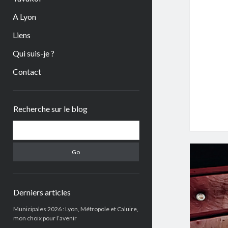
A Lyon
Liens
Qui suis-je ?
Contact
Sidebar
Recherche sur le blog
Search
Derniers articles
Municipales 2026 : Lyon, Métropole et Caluire,
mon choix pour l’avenir