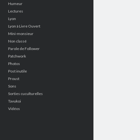
Humeur
Lectures
Lyon
Lyon à Livre Ouvert
Mini-monsieur
Non classé
Parole de Follower
Patchwork
Photos
Post inutile
Proust
Sons
Sorties cuculturelles
Tavukoi
Vidéos