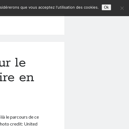
nsidérerons que vous acceptez l'utilisation des cookies.
Ok
ur le
ire en
là le parcours de ce
photo credit: United