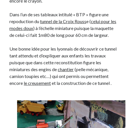
encore le crayon.
Dans l’un de ses tableaux intitulé « BTP » figure une
On parle de quoi ?
repoduction du
tunnel de la Croix Rouss
e (
celui pour les
A Lyon
modes doux
) à l’échelle miniature puisque la maquette
Bon plan du dimanche
de celui-ci fait 1m80 de long pour 60 cm de largeur.
Coup de coeur
Daddy
Une bonne idée pour les lyonnais de découvrir ce tunnel
Engagé
tant attendu et d’expliquer aux enfants les travaux
Geek
puisque que dans cette reconstitution figure les
Green
miniatures des engins de
chantier
(pelle mécanique,
Humeur
camion toupies etc…) qui ont permis ou permettent
Lectures
encore
le creusement
et la construction de ce tunnel .
Lyon
Lyon à Livre Ouvert
Mini-monsieur
Non classé
Parole de Follower
Patchwork
Photos