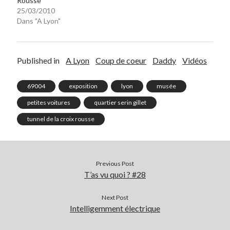
Rousse
25/03/2010
Dans "A Lyon"
Published in
A Lyon
Coup de coeur
Daddy
Vidéos
69004
exposition
lyon
musée
petites voitures
quartier serin gillet
tunnel de la croix rousse
Previous Post
T’as vu quoi ? #28
Next Post
Intelligemment électrique