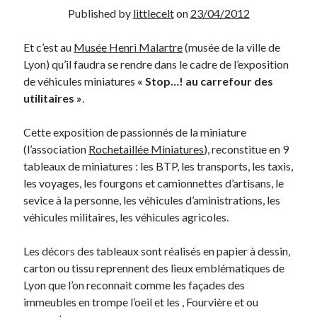
Published by
littlecelt
on
23/04/2012
Derniers Commentaires
Et c’est au
Musée Henri Malartre
(musée de la ville de
Entretien ménager
dans
T’as vu quoi ? #52
Lyon) qu’il faudra se rendre dans le cadre de l’exposition
JF
dans
C’était pas mieux avant… à Lyon
de véhicules miniatures
« Stop…! au carrefour des
littlecelt
dans
Comment j’ai opéré ma vélorution toute personnelle
utilitaires »
.
Anthony
dans
Comment j’ai opéré ma vélorution toute personnelle
Renaud Ducher
dans
Comment j’ai opéré ma vélorution toute
Cette exposition de passionnés de la miniature
personnelle
(l’association
Rochetaillée Miniatures
), reconstitue en 9
tableaux de miniatures : les BTP, les transports, les taxis,
les voyages, les fourgons et camionnettes d’artisans, le
Commentaires récents
sevice à la personne, les véhicules d’aministrations, les
véhicules militaires, les véhicules agricoles.
Entretien ménager
dans
T’as vu quoi ? #52
JF
dans
C’était pas mieux avant… à Lyon
Les décors des tableaux sont réalisés en papier à dessin,
littlecelt
dans
Comment j’ai opéré ma vélorution toute personnelle
carton ou tissu reprennent des lieux emblématiques de
Anthony
dans
Comment j’ai opéré ma vélorution toute personnelle
Lyon que l’on reconnait comme les façades des
Renaud Ducher
dans
Comment j’ai opéré ma vélorution toute
personnelle
immeubles en trompe l’oeil et les , Fourvière et ou