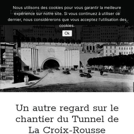
Nous utilisons des cookies pour vous garantir la meilleure
Littlecelt Humeur
open
expérience sur notre site. Si vous continuez à utiliser ce
primary
Sidebar
dernier, nous considérerons que vous acceptez l'utilisation des
menu
cookies.
Recherche sur le blog
Ok
Search
Derniers articles
Municipales 2026 : Lyon, Métropole et Caluire, mon choix pour l’avenir
Explorez les Chemins Enchantés à Vélo : Aventures Familiales près de
Lyon !
Un autre regard sur le
Quel Lyonnais es-tu, Renaud Ducher ?
A quand une véritable place pour le vélo à Caluire dans la Métropole de
chantier du Tunnel de
Lyon ?
La Croix-Rousse
Comment je vis ma vie sur un vélo