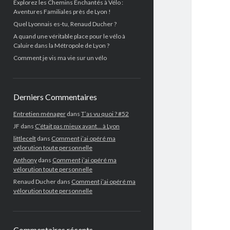
Explorez les Chemins Enchantés à Vélo :
Aventures Familiales près de Lyon !
Quel Lyonnais es-tu, Renaud Ducher ?
A quand une véritable place pour le vélo à
Caluire dans la Métropole de Lyon ?
Comment je vis ma vie sur un vélo
Derniers Commentaires
Entretien ménager
dans
T’as vu quoi ? #52
JF
dans
C’était pas mieux avant… à Lyon
littlecelt
dans
Comment j’ai opéré ma
vélorution toute personnelle
Anthony
dans
Comment j’ai opéré ma
vélorution toute personnelle
Renaud Ducher
dans
Comment j’ai opéré ma
vélorution toute personnelle
Commentaires récents