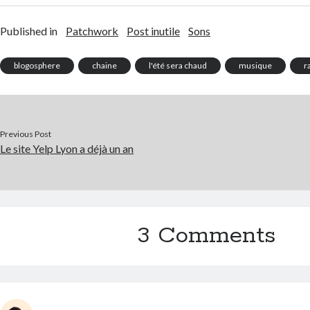
Published in
Patchwork
Post inutile
Sons
blogosphere
chaine
l'été sera chaud
musique
r
Previous Post
Le site Yelp Lyon a déjà un an
3 Comments