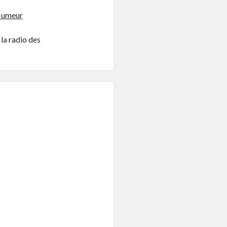
 Humeur
la radio des