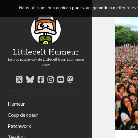
Nous utilisons des cookies pour vous garantir la meilleure exp
Littlecelt Humeur
Le blog patchwork de Littlecelt from Lyon since
2005
twitter
bluesky
facebook
instagram
youtube
mastodon
Humeur
Coup de coeur
Patchwork
Tavukoi