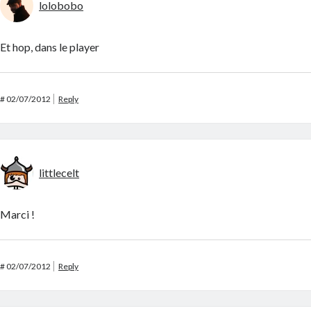
lolobobo
Et hop, dans le player
#
02/07/2012
Reply
littlecelt
Marci !
#
02/07/2012
Reply