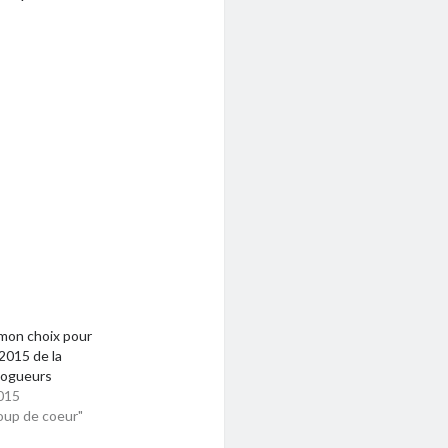
 mon choix pour
 2015 de la
logueurs
015
oup de coeur"