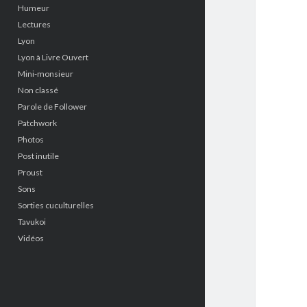
Humeur
Lectures
Lyon
Lyon à Livre Ouvert
Mini-monsieur
Non classé
Parole de Follower
Patchwork
Photos
Post inutile
Proust
Sons
Sorties cuculturelles
Tavukoi
Vidéos