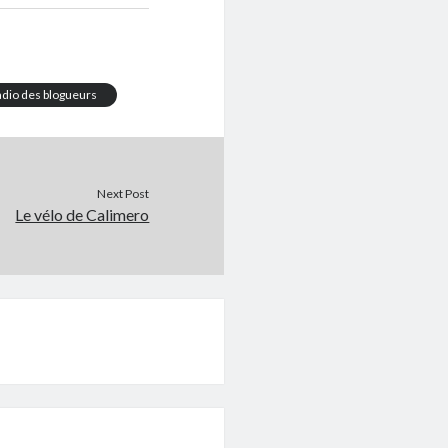
adio des blogueurs
Next Post
Le vélo de Calimero