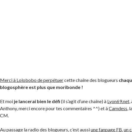
Merci à Lolobobo de perpétuer
cette chaîne des blogueurs
chaqu
blogosphère est plus que moribonde !
Et moi
je lancerai bien le défi
(il s’agit d’une chaîne) à
Lyon69.net
,
Anthony, merci encore pour tes commentaires ^^) et à
Camdess
, 
CM.
Au passage la radio des blogueurs, c’est aussi
une fanpage FB
,
un 