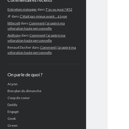
Entretien ménager
dans
T’as vu quoi ? #52
JF
dans
C’était pas mieux avant… à Lyon
littlecelt
dans
Comment j’ai opéré ma
vélorution toute personnelle
Anthony
dans
Comment j’ai opéré ma
vélorution toute personnelle
Renaud Ducher
dans
Comment j’ai opéré ma
vélorution toute personnelle
On parle de quoi ?
A Lyon
Bon plan du dimanche
Coup de coeur
Daddy
Engagé
Geek
Green