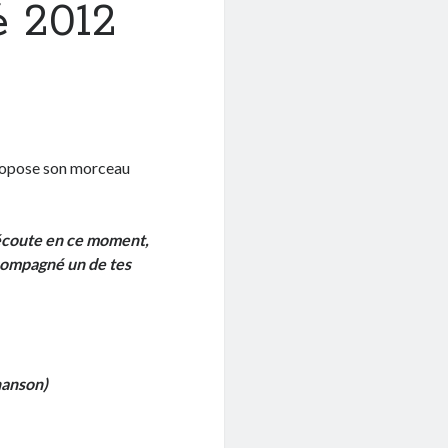
é 2012
propose son morceau
 écoute en ce moment,
ccompagné un de tes
hanson)