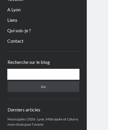
A Lyon
Liens
Qui suis-je ?
Contact
Sidebar
Recherche sur le blog
Search
Derniers articles
Municipales 2026 : Lyon, Métropole et Caluire,
mon choix pour l’avenir