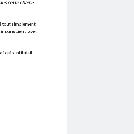
dans cette chaine
lé tout simplement
n inconscient
, avec
 qui s’intitulait