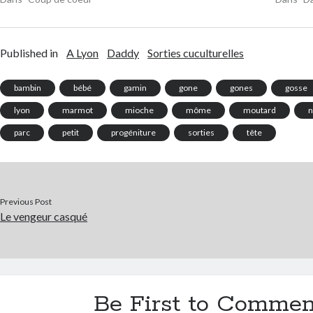
Published in
A Lyon
Daddy
Sorties cuculturelles
bambin
bébé
gamin
gone
gones
gosse
lyon
marmot
mioche
môme
moutard
n
parc
petit
progéniture
sorties
tête
Previous Post
Le vengeur casqué
Be First to Commen