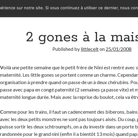
érience sur notre site. Si vous continuez à utiliser ce dernier, nous co
2 gones à la mai
Published by
littlecelt
on
25/01/2008
V
oilà une petite semaine que le petit frère de Nini est rentré avec
maternité. Les little gones se portent comme un charme. Cependant,
organisation à prendre quand on passe de un à deux chérubins. Po
passe avec papa en congé paternité (2 semaines ça passe vite) et
maternité longue durée. Mais avec la reprise du boulot, cela va êt
C
omme pour les trains, il faut un cadencement des biberons, bains e
avec les deux petits monstres ne sont pas toujours aisés. Du coup
puisse sortir les deux schtroumpfs, on a du investir dans un porte 
randonnée pour le grand nini (enfin il a bientôt 13 mois) quand papa 