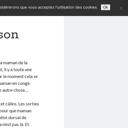
nsidérerons que vous acceptez l'utilisation des cookies.
Ok
son
 sa maman de la
 il y a toute une
ur le moment cela se
 maman en congé
re autre chose…
t câlins. Les sorties
, pour que maman
bébé dorsal de
n’est pas là. Et