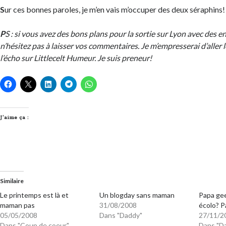
S
ur ces bonnes paroles, je m’en vais m’occuper des deux séraphins!
P
S : si vous avez des bons plans pour la sortie sur Lyon avec des e
n’hésitez pas à laisser vos commentaires. Je m’empresserai d’aller le
l’écho sur Littlecelt Humeur. Je suis preneur!
J’aime ça :
Similaire
Le printemps est là et
Un blogday sans maman
Papa gee
maman pas
31/08/2008
écolo? P
05/05/2008
Dans "Daddy"
27/11/2
Dans "Coup de coeur"
Dans "D