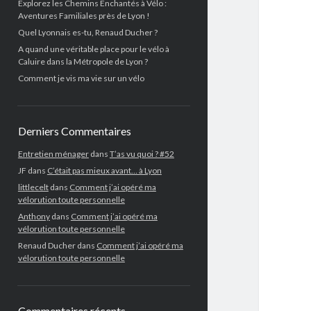
Explorez les Chemins Enchantés à Vélo :
Aventures Familiales près de Lyon !
Quel Lyonnais es-tu, Renaud Ducher ?
A quand une véritable place pour le vélo à
Caluire dans la Métropole de Lyon ?
Comment je vis ma vie sur un vélo
Derniers Commentaires
Entretien ménager
dans
T’as vu quoi ? #52
JF
dans
C’était pas mieux avant… à Lyon
littlecelt
dans
Comment j’ai opéré ma
vélorution toute personnelle
Anthony
dans
Comment j’ai opéré ma
vélorution toute personnelle
Renaud Ducher
dans
Comment j’ai opéré ma
vélorution toute personnelle
Commentaires récents