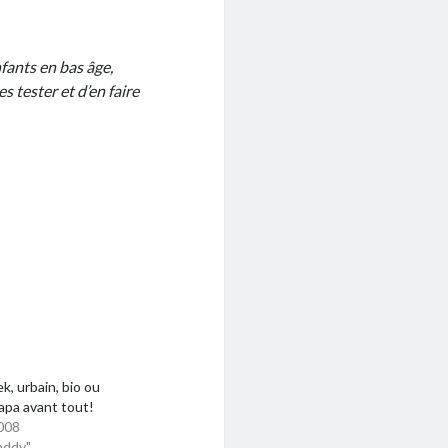
nfants en bas âge,
s tester et d’en faire
k, urbain, bio ou
apa avant tout!
008
addy"