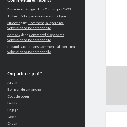
Entretien ménager
dans
T’as vu quoi ? #52
JF
dans
C’était pas mieux avant… à Lyon
littlecelt
dans
Comment j’ai opéré ma
vélorution toute personnelle
Anthony
dans
Comment j’ai opéré ma
vélorution toute personnelle
Renaud Ducher
dans
Comment j’ai opéré ma
vélorution toute personnelle
On parle de quoi ?
A Lyon
Bon plan du dimanche
Coup de coeur
Daddy
Engagé
Geek
Green