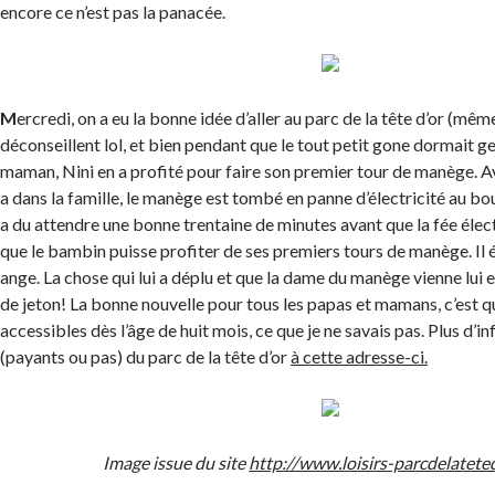
encore ce n’est pas la panacée.
M
ercredi, on a eu la bonne idée d’aller au parc de la tête d’or (même
déconseillent lol, et bien pendant que le tout petit gone dormait g
maman, Nini en a profité pour faire son premier tour de manège. Av
a dans la famille, le manège est tombé en panne d’électricité au bo
a du attendre une bonne trentaine de minutes avant que la fée élect
que le bambin puisse profiter de ses premiers tours de manège. Il é
ange. La chose qui lui a déplu et que la dame du manège vienne lui 
de jeton! La bonne nouvelle pour tous les papas et mamans, c’est 
accessibles dès l’âge de huit mois, ce que je ne savais pas. Plus d’inf
(payants ou pas) du parc de la tête d’or
à cette adresse-ci.
Image issue du site
http://www.loisirs-parcdelatete