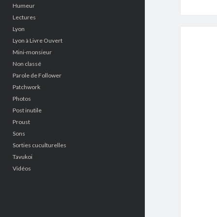
Humeur
Lectures
Lyon
Lyon à Livre Ouvert
Mini-monsieur
Non classé
Parole de Follower
Patchwork
Photos
Post inutile
Proust
Sons
Sorties cuculturelles
Tavukoi
Vidéos