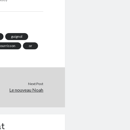
guignol
ourrisson
or
Next Post
Le nouveau Noah
t