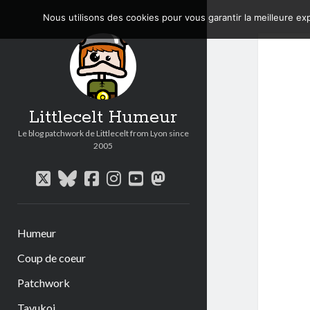
Nous utilisons des cookies pour vous garantir la meilleure exp
Littlecelt Humeur
Le blog patchwork de Littlecelt from Lyon since
2005
twitter
bluesky
facebook
instagram
youtube
mastodon
Humeur
Coup de coeur
Patchwork
Tavukoi