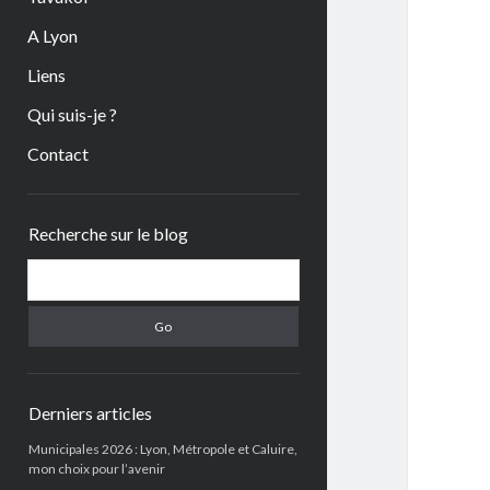
A Lyon
Liens
Qui suis-je ?
Contact
Sidebar
Recherche sur le blog
Search
Derniers articles
Municipales 2026 : Lyon, Métropole et Caluire,
mon choix pour l’avenir