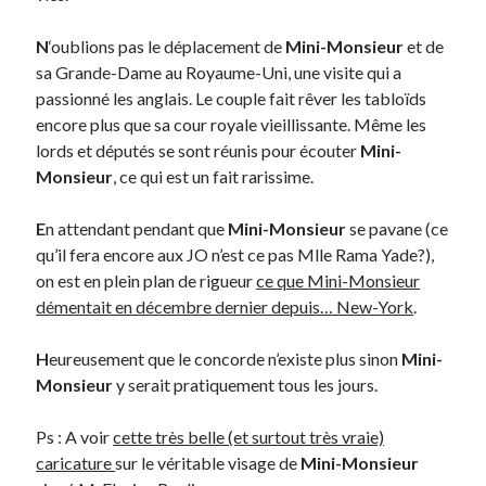
N
‘oublions pas le déplacement de
Mini-Monsieur
et de
On parle de quoi ?
sa Grande-Dame au Royaume-Uni, une visite qui a
A Lyon
passionné les anglais. Le couple fait rêver les tabloïds
Bon plan du dimanche
encore plus que sa cour royale vieillissante. Même les
Coup de coeur
lords et députés se sont réunis pour écouter
Mini-
Daddy
Monsieur
, ce qui est un fait rarissime.
Engagé
Geek
E
n attendant pendant que
Mini-Monsieur
se pavane (ce
Green
qu’il fera encore aux JO n’est ce pas Mlle Rama Yade?),
Humeur
on est en plein plan de rigueur
ce que Mini-Monsieur
Lectures
démentait en décembre dernier depuis… New-York
.
Lyon
Lyon à Livre Ouvert
H
eureusement que le concorde n’existe plus sinon
Mini-
Mini-monsieur
Monsieur
y serait pratiquement tous les jours.
Non classé
Parole de Follower
Ps : A voir
cette très belle (et surtout très vraie)
Patchwork
caricature
sur le véritable visage de
Mini-Monsieur
Photos