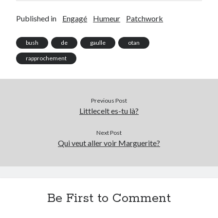
Published in
Engagé
Humeur
Patchwork
bush
de
gaulle
otan
rapprochement
Previous Post
Littlecelt es-tu là?
Next Post
Qui veut aller voir Marguerite?
Be First to Comment