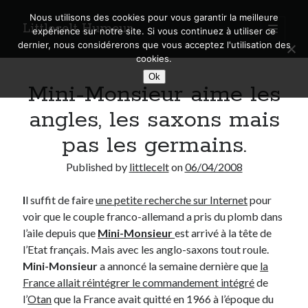
Nous utilisons des cookies pour vous garantir la meilleure
Littlecelt Humeur
open
expérience sur notre site. Si vous continuez à utiliser ce
primary
Sidebar
dernier, nous considérerons que vous acceptez l'utilisation des
menu
cookies.
Recherche sur le blog
Ok
Mini-Monsieur aime les
Search
angles, les saxons mais
pas les germains.
Published by
littlecelt
on
06/04/2008
Derniers articles
I
l suffit de faire
une petite recherche sur Internet
pour
Municipales 2026 : Lyon, Métropole et Caluire, mon choix pour l’avenir
voir que le couple franco-allemand a pris du plomb dans
Explorez les Chemins Enchantés à Vélo : Aventures Familiales près de
Lyon !
l’aile depuis que
Mini-Monsieur
est arrivé à la tête de
Quel Lyonnais es-tu, Renaud Ducher ?
l’Etat français. Mais avec les anglo-saxons tout roule.
A quand une véritable place pour le vélo à Caluire dans la Métropole de
Mini-Monsieur
a annoncé la semaine dernière que
la
Lyon ?
France
allait réintégrer le commandement intégré
de
Comment je vis ma vie sur un vélo
l’
Otan
que
la France
avait quitté en 1966 à l’époque du