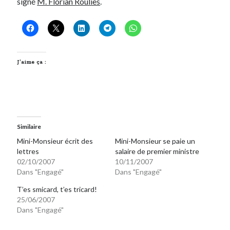
signé
M. Florian Roulies
.
Post inutile
Proust
Sons
Sorties cuculturelles
Tavukoi
J’aime ça :
Vidéos
Similaire
Mini-Monsieur écrit des
Mini-Monsieur se paie un
lettres
salaire de premier ministre
02/10/2007
10/11/2007
Dans "Engagé"
Dans "Engagé"
T’es smicard, t’es tricard!
25/06/2007
Dans "Engagé"