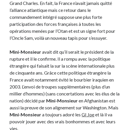
Grand Charles. En fait,
la France
n’avait jamais quitté
l’alliance atlantique mais ce retour dans le
Derniers Commentaires
commandement intégré suppose une plus forte
participation des forces françaises à toutes les
Entretien ménager
dans
T’as vu quoi ? #52
opérations menées par l’Otan et est un signe fort pour
JF
dans
C’était pas mieux avant… à Lyon
l’Oncle Sam, voilà un nouveau tapis pour s’essuyer.
littlecelt
dans
Comment j’ai opéré ma vélorution toute personnelle
Anthony
dans
Comment j’ai opéré ma vélorution toute personnelle
Mini-Monsieur
avait dit qu’il serait le président de la
Renaud Ducher
dans
Comment j’ai opéré ma vélorution toute
rupture et il le confirme. Il a rompu avec la politique
personnelle
étrangère qui faisait la sur la scène internationale plus
de cinquante ans. Grâce cette politique étrangère
la
France
avait notamment évité le bourbier iraquien en
Commentaires récents
2003. L
‘envoi de troupes supplémentaires (plus d’un
Entretien ménager
dans
T’as vu quoi ? #52
millier d’hommes) (sans concertations avec les élus de la
JF
dans
C’était pas mieux avant… à Lyon
nation) décidé par
Mini-Monsieur
en Afghanistan est
littlecelt
dans
Comment j’ai opéré ma vélorution toute personnelle
aussi la preuve de son alignement sur Washington. Mais
Anthony
dans
Comment j’ai opéré ma vélorution toute personnelle
Mini-Monsieur
a toujours adoré les
GI Joe
et là il va
Renaud Ducher
dans
Comment j’ai opéré ma vélorution toute
pouvoir jouer avec des vrais bonhommes et avec leurs
personnelle
vies.