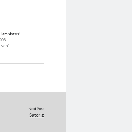
s lampistes!
008
Lyon"
Next Post
Satoriz