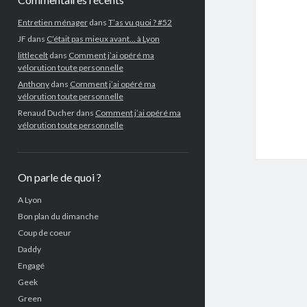
Entretien ménager
dans
T’as vu quoi ? #52
JF
dans
C’était pas mieux avant… à Lyon
littlecelt
dans
Comment j’ai opéré ma
vélorution toute personnelle
Anthony
dans
Comment j’ai opéré ma
vélorution toute personnelle
Renaud Ducher
dans
Comment j’ai opéré ma
vélorution toute personnelle
On parle de quoi ?
A Lyon
Bon plan du dimanche
Coup de coeur
Daddy
Engagé
Geek
Green