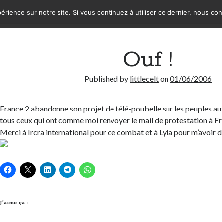
érience sur notre site. Si vous continuez à utiliser ce dernier, nous co
Ouf !
Published by
littlecelt
on
01/06/2006
France 2 abandonne son projet de télé-poubelle
sur les peuples a
tous ceux qui ont comme moi renvoyer le mail de protestation à Fr
Merci à
Ircra international
pour ce combat et à
Lyla
pour m’avoir d
J’aime ça :