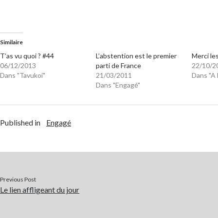
Similaire
T’as vu quoi ? #44
L’abstention est le premier
Merci le
06/12/2013
parti de France
22/10/2
Dans "Tavukoi"
21/03/2011
Dans "A 
Dans "Engagé"
Published in
Engagé
Previous Post
Le lien affligeant du jour