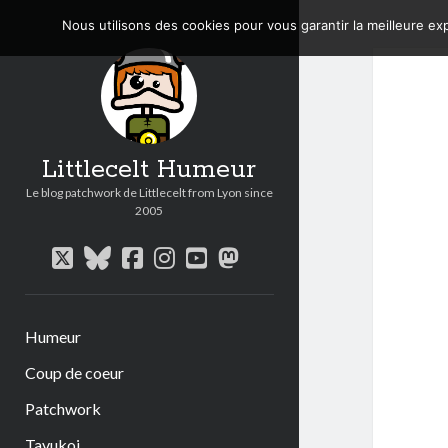
Nous utilisons des cookies pour vous garantir la meilleure exp
Littlecelt Humeur
Le blog patchwork de Littlecelt from Lyon since
2005
twitter
bluesky
facebook
instagram
youtube
mastodon
Humeur
Coup de coeur
Patchwork
Tavukoi