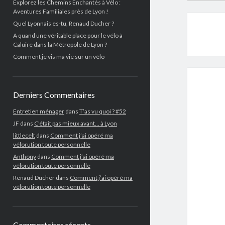
Explorez les Chemins Enchantés à Vélo :
Aventures Familiales près de Lyon !
Quel Lyonnais es-tu, Renaud Ducher ?
A quand une véritable place pour le vélo à
Caluire dans la Métropole de Lyon ?
Comment je vis ma vie sur un vélo
Derniers Commentaires
Entretien ménager
dans
T’as vu quoi ? #52
JF
dans
C’était pas mieux avant… à Lyon
littlecelt
dans
Comment j’ai opéré ma
vélorution toute personnelle
Anthony
dans
Comment j’ai opéré ma
vélorution toute personnelle
Renaud Ducher
dans
Comment j’ai opéré ma
vélorution toute personnelle
Commentaires récents