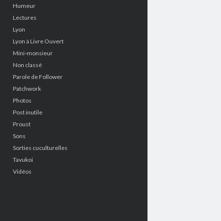
Humeur
Lectures
Lyon
Lyon à Livre Ouvert
Mini-monsieur
Non classé
Parole de Follower
Patchwork
Photos
Post inutile
Proust
Sons
Sorties cuculturelles
Tavukoi
Vidéos