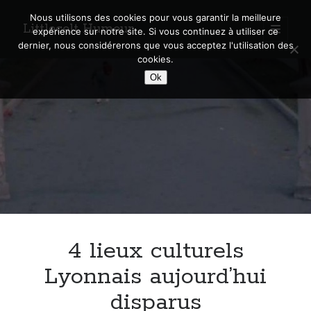
Nous utilisons des cookies pour vous garantir la meilleure
Littlecelt Humeur
open
expérience sur notre site. Si vous continuez à utiliser ce
primary
Sidebar
dernier, nous considérerons que vous acceptez l'utilisation des
menu
cookies.
Recherche sur le blog
Ok
Search
Derniers articles
Municipales 2026 : Lyon, Métropole et Caluire, mon choix pour l’avenir
Explorez les Chemins Enchantés à Vélo : Aventures Familiales près de
Lyon !
4 lieux culturels
Quel Lyonnais es-tu, Renaud Ducher ?
A quand une véritable place pour le vélo à Caluire dans la Métropole de
Lyonnais aujourd’hui
Lyon ?
disparus
Comment je vis ma vie sur un vélo