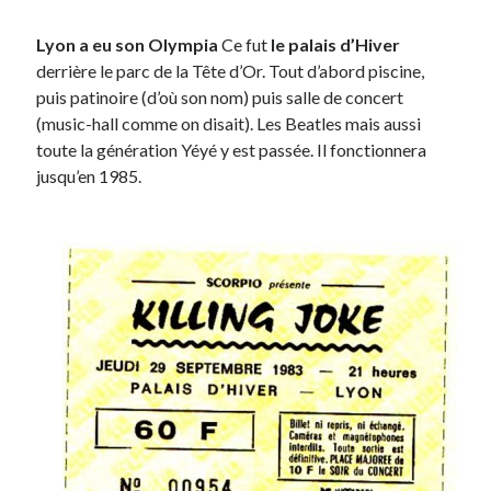
Post inutile
Lyon a eu son Olympia
Ce fut
le palais d’Hiver
Proust
derrière le parc de la Tête d’Or. Tout d’abord piscine,
Sons
puis patinoire (d’où son nom) puis salle de concert
Sorties cuculturelles
(music-hall comme on disait). Les Beatles mais aussi
Tavukoi
toute la génération Yéyé y est passée. Il fonctionnera
Vidéos
jusqu’en 1985.