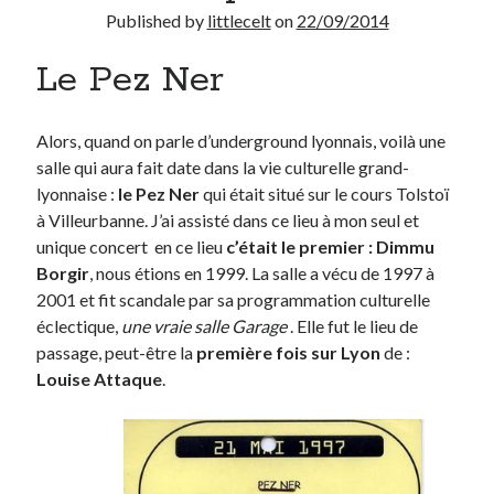
Published by
littlecelt
on
22/09/2014
Derniers Commentaires
Le Pez Ner
Entretien ménager
dans
T’as vu quoi ? #52
JF
dans
C’était pas mieux avant… à Lyon
Alors, quand on parle d’underground lyonnais, voilà une
littlecelt
dans
Comment j’ai opéré ma vélorution toute personnelle
salle qui aura fait date dans la vie culturelle grand-
Anthony
dans
Comment j’ai opéré ma vélorution toute personnelle
lyonnaise :
le Pez Ner
qui était situé sur le cours Tolstoï
Renaud Ducher
dans
Comment j’ai opéré ma vélorution toute
à Villeurbanne. J’ai assisté dans ce lieu à mon seul et
personnelle
unique concert en ce lieu
c’était le premier : Dimmu
Borgir
, nous étions en 1999. La salle a vécu de 1997 à
2001 et fit scandale par sa programmation culturelle
Commentaires récents
éclectique,
une vraie salle Garage
. Elle fut le lieu de
Entretien ménager
dans
T’as vu quoi ? #52
passage, peut-être la
première fois sur Lyon
de :
JF
dans
C’était pas mieux avant… à Lyon
Louise Attaque
.
littlecelt
dans
Comment j’ai opéré ma vélorution toute personnelle
Anthony
dans
Comment j’ai opéré ma vélorution toute personnelle
Renaud Ducher
dans
Comment j’ai opéré ma vélorution toute
personnelle