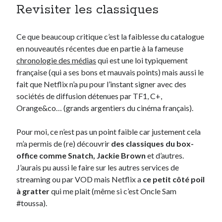
Revisiter les classiques
Post inutile
Proust
Sons
Ce que beaucoup critique c’est la faiblesse du catalogue
Sorties cuculturelles
en nouveautés récentes due en partie à la fameuse
Tavukoi
chronologie des médias
qui est une loi typiquement
Vidéos
française (qui a ses bons et mauvais points) mais aussi le
fait que Netflix n’a pu pour l’instant signer avec des
sociétés de diffusion détenues par TF1, C+,
Orange&co… (grands argentiers du cinéma français)
.
Pour moi, ce n’est pas un point faible car justement cela
m’a permis de (re) découvrir
des classiques du box-
office comme Snatch, Jackie Brown
et d’autres.
J’aurais pu aussi le faire sur les autres services de
streaming ou par VOD mais Netflix a
ce petit côté poil
à gratter
qui me plait (même si c’est Oncle Sam
#toussa).