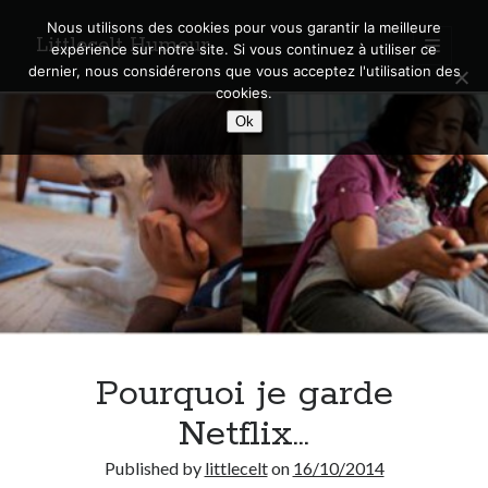
Nous utilisons des cookies pour vous garantir la meilleure
Littlecelt Humeur
open
expérience sur notre site. Si vous continuez à utiliser ce
primary
Sidebar
dernier, nous considérerons que vous acceptez l'utilisation des
menu
cookies.
Recherche sur le blog
Ok
Search
Derniers articles
Municipales 2026 : Lyon, Métropole et Caluire, mon choix pour l’avenir
Explorez les Chemins Enchantés à Vélo : Aventures Familiales près de
Lyon !
Pourquoi je garde
Quel Lyonnais es-tu, Renaud Ducher ?
A quand une véritable place pour le vélo à Caluire dans la Métropole de
Netflix…
Lyon ?
Comment je vis ma vie sur un vélo
Published by
littlecelt
on
16/10/2014