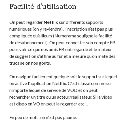
Facilité d’utilisation
On parle de quoi ?
On peut regarder
Netflix
sur différents supports
A Lyon
numériques (on y reviendra), l’inscription n’est pas plus
Bon plan du dimanche
compliquée qu’ailleurs (Numerama
souligne la facilité
Coup de coeur
de désabonnement). On peut connecter son compte FB
Daddy
pour voir ce que nos amis FB ont regardé et le moteur
Engagé
de suggestion s’affine au fur et à mesure qu’on mate des
Geek
trucs selon nos goûts.
Green
Humeur
On navigue facilement quelque soit le support sur lequel
Lectures
on active l’application Netflix. C’est classé comme sur
Lyon
n’importe lequel de service de VOD et on peut
Lyon à Livre Ouvert
rechercher un titre ou un acteur/réalisateur. Si la vidéo
Mini-monsieur
est dispo en VO on peut la regarder etc…
Non classé
Parole de Follower
En peu de mots, on n’est pas paumé.
Patchwork
Photos