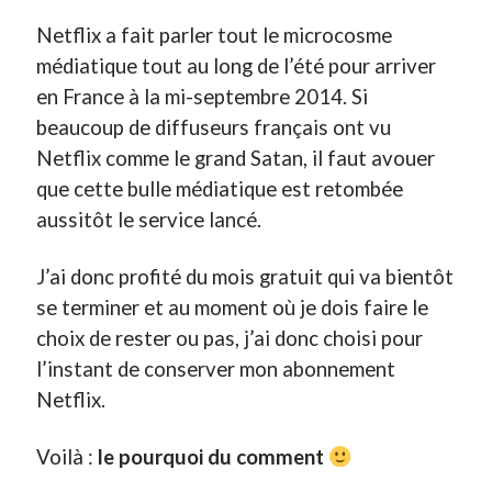
Netflix a fait parler tout le microcosme
Derniers Commentaires
médiatique tout au long de l’été pour arriver
en France à la mi-septembre 2014. Si
Entretien ménager
dans
T’as vu quoi ? #52
JF
dans
C’était pas mieux avant… à Lyon
beaucoup de diffuseurs français ont vu
littlecelt
dans
Comment j’ai opéré ma vélorution toute personnelle
Netflix comme le grand Satan, il faut avouer
Anthony
dans
Comment j’ai opéré ma vélorution toute personnelle
que cette bulle médiatique est retombée
Renaud Ducher
dans
Comment j’ai opéré ma vélorution toute
aussitôt le service lancé.
personnelle
J’ai donc profité du mois gratuit qui va bientôt
Commentaires récents
se terminer et au moment où je dois faire le
choix de rester ou pas, j’ai donc choisi pour
Entretien ménager
dans
T’as vu quoi ? #52
l’instant de conserver mon abonnement
JF
dans
C’était pas mieux avant… à Lyon
littlecelt
dans
Comment j’ai opéré ma vélorution toute personnelle
Netflix.
Anthony
dans
Comment j’ai opéré ma vélorution toute personnelle
Renaud Ducher
dans
Comment j’ai opéré ma vélorution toute
Voilà :
le pourquoi du comment
personnelle