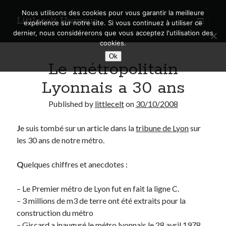
Nous utilisons des cookies pour vous garantir la meilleure
Littlecelt Humeur
open
expérience sur notre site. Si vous continuez à utiliser ce
primary
Sidebar
dernier, nous considérerons que vous acceptez l'utilisation des
menu
cookies.
Recherche sur le blog
Ok
Le métropolitain
Search
Lyonnais a 30 ans
Published by
littlecelt
on
30/10/2008
J
e suis tombé sur un article dans la
tribune de Lyon
sur
Derniers articles
les 30 ans de notre métro.
Municipales 2026 : Lyon, Métropole et Caluire, mon choix pour l’avenir
Explorez les Chemins Enchantés à Vélo : Aventures Familiales près de
Q
uelques chiffres et anecdotes :
Lyon !
Quel Lyonnais es-tu, Renaud Ducher ?
– Le Premier métro de Lyon fut en fait la ligne C.
A quand une véritable place pour le vélo à Caluire dans la Métropole de
– 3 millions de m3 de terre ont été extraits pour la
Lyon ?
construction du métro
Comment je vis ma vie sur un vélo
– Giscard a inauguré le métro lyonnais le 28 avril 1978