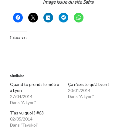
Image issue du site
Safra
On parle de quoi ?
A Lyon
Bon plan du dimanche
J’aime ça :
Coup de coeur
Daddy
Engagé
Geek
Green
Similaire
Humeur
Quand tu prends le métro
Ça n’existe qu’à Lyon !
Lectures
à Lyon
20/01/2014
Lyon
27/04/2014
Dans "A Lyon"
Lyon à Livre Ouvert
Dans "A Lyon"
Mini-monsieur
T’as vu quoi ? #63
Non classé
02/05/2014
Parole de Follower
Dans "Tavukoi"
Patchwork
Photos