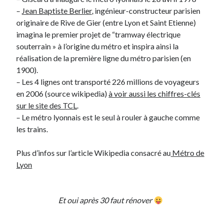
–
Jean Baptiste Berlier
, ingénieur-constructeur parisien
originaire de Rive de Gier (entre Lyon et Saint Etienne)
Derniers Commentaires
imagina le premier projet de “tramway électrique
Entretien ménager
dans
T’as vu quoi ? #52
souterrain » à l’origine du métro et inspira ainsi la
JF
dans
C’était pas mieux avant… à Lyon
réalisation de la première ligne du métro parisien (en
littlecelt
dans
Comment j’ai opéré ma vélorution toute personnelle
1900).
Anthony
dans
Comment j’ai opéré ma vélorution toute personnelle
– Les 4 lignes ont transporté 226 millions de voyageurs
Renaud Ducher
dans
Comment j’ai opéré ma vélorution toute
en 2006 (source wikipedia)
à voir aussi les chiffres-clés
personnelle
sur le site des TCL
.
– Le métro lyonnais est le seul à rouler à gauche comme
les trains.
Commentaires récents
Plus d’infos sur l’article Wikipedia consacré au
Métro de
Entretien ménager
dans
T’as vu quoi ? #52
Lyon
JF
dans
C’était pas mieux avant… à Lyon
littlecelt
dans
Comment j’ai opéré ma vélorution toute personnelle
Anthony
dans
Comment j’ai opéré ma vélorution toute personnelle
Et oui après 30 faut rénover
Renaud Ducher
dans
Comment j’ai opéré ma vélorution toute
personnelle