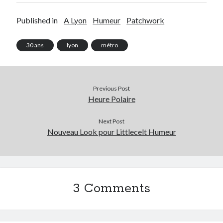
Post inutile
Published in
A Lyon
Humeur
Patchwork
Proust
Sons
30 ans
lyon
métro
Sorties cuculturelles
Tavukoi
Vidéos
Previous Post
Heure Polaire
Next Post
Nouveau Look pour Littlecelt Humeur
3 Comments