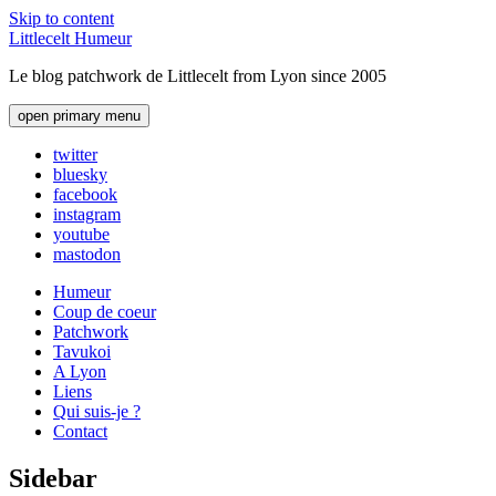
Skip to content
Littlecelt Humeur
Le blog patchwork de Littlecelt from Lyon since 2005
open primary menu
twitter
bluesky
facebook
instagram
youtube
mastodon
Humeur
Coup de coeur
Patchwork
Tavukoi
A Lyon
Liens
Qui suis-je ?
Contact
Sidebar