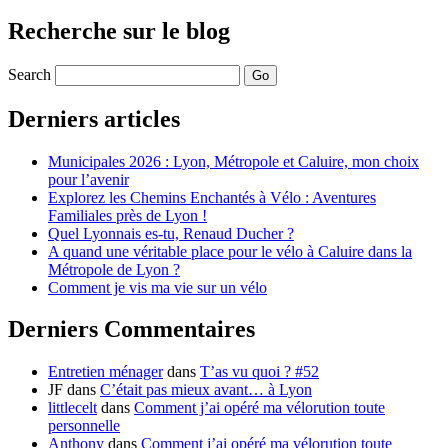
Recherche sur le blog
Search
Derniers articles
Municipales 2026 : Lyon, Métropole et Caluire, mon choix
pour l’avenir
Explorez les Chemins Enchantés à Vélo : Aventures
Familiales près de Lyon !
Quel Lyonnais es-tu, Renaud Ducher ?
A quand une véritable place pour le vélo à Caluire dans la
Métropole de Lyon ?
Comment je vis ma vie sur un vélo
Derniers Commentaires
Entretien ménager
dans
T’as vu quoi ? #52
JF
dans
C’était pas mieux avant… à Lyon
littlecelt
dans
Comment j’ai opéré ma vélorution toute
personnelle
Anthony
dans
Comment j’ai opéré ma vélorution toute