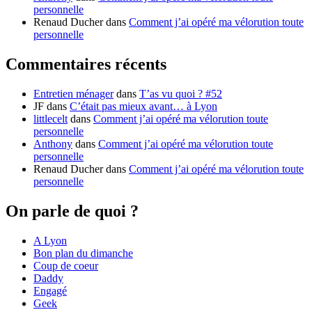
personnelle
Renaud Ducher
dans
Comment j’ai opéré ma vélorution toute
personnelle
Commentaires récents
Entretien ménager
dans
T’as vu quoi ? #52
JF
dans
C’était pas mieux avant… à Lyon
littlecelt
dans
Comment j’ai opéré ma vélorution toute
personnelle
Anthony
dans
Comment j’ai opéré ma vélorution toute
personnelle
Renaud Ducher
dans
Comment j’ai opéré ma vélorution toute
personnelle
On parle de quoi ?
A Lyon
Bon plan du dimanche
Coup de coeur
Daddy
Engagé
Geek