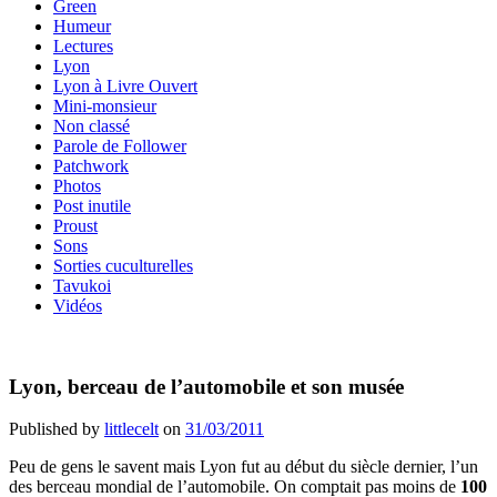
Green
Humeur
Lectures
Lyon
Lyon à Livre Ouvert
Mini-monsieur
Non classé
Parole de Follower
Patchwork
Photos
Post inutile
Proust
Sons
Sorties cuculturelles
Tavukoi
Vidéos
Lyon, berceau de l’automobile et son musée
Published by
littlecelt
on
31/03/2011
Peu de gens le savent mais Lyon fut au début du siècle dernier, l’un
des berceau mondial de l’automobile. On comptait pas moins de
100