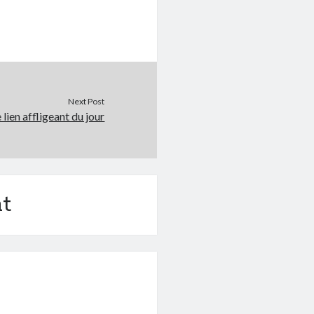
Next Post
 lien affligeant du jour
t