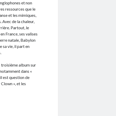
 anglophones et non
tres ressources que le
danse et les mimiques,
. Avec de la chaleur,
rière. Partout, le
en France, ses valises
terre natale, Babylon
a vie, il part en
.
on troisième album sur
, notamment dans «
il est question de
 Clown », et les