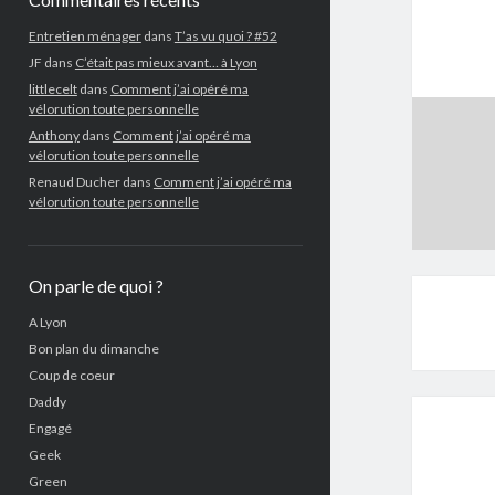
Entretien ménager
dans
T’as vu quoi ? #52
JF
dans
C’était pas mieux avant… à Lyon
littlecelt
dans
Comment j’ai opéré ma
vélorution toute personnelle
Anthony
dans
Comment j’ai opéré ma
vélorution toute personnelle
Renaud Ducher
dans
Comment j’ai opéré ma
vélorution toute personnelle
On parle de quoi ?
A Lyon
Bon plan du dimanche
Coup de coeur
Daddy
Engagé
Geek
Green