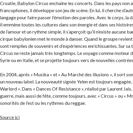
Croatie, Babylon Circus enchaîne les concerts. Dans les pays non
francophones, il développe son jeu de scène. En lui, il cherche d’au
langage pour faire passer l’émotion des paroles. Avec le corps, la 
il emmène toutes les cultures dans son énergie et dans ses histoires
de l’amour et un rythme simple, il s’aperçoit qu’il n’existe aucune bar
cirque babylonien met le monde à danser. Quand le groupe revient 
sont remplies de souvenirs et d’expériences enrichissantes. Sur sa 
Circus ne reste jamais très longtemps. Le voyage comme moteur de s
Syrie ou en Italie, et se projette toujours vers de nouvelles contrées
En 2004, après « Musika » et « Au Marché des illusions », il sort s
un nouveau label. La nouveauté signée Yelen est toujours engagée
Warlord ». Dans « Dances Of Resistance », réalisé par Laurent Jais, 
guerre, mais aussi de fête, comme toujours, avec « Circus » ou « Mr
sonorités de l’est ou les rythmes du reggae.
Source ici