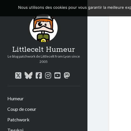
Nous utilisons des cookies pour vous garantir la meilleure exp
Littlecelt Humeur
Le blog patchwork de Littlecelt from Lyon since
2005
twitter
bluesky
facebook
instagram
youtube
mastodon
Humeur
Coup de coeur
Patchwork
Tavukoi