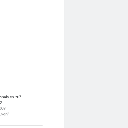
nnais es-tu?
 2
009
Lyon"