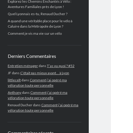
Explorez les Chemins Enchantés à Vélo :
Aventures Familiales près de Lyon !
Quel Lyonnais es-tu, Renaud Ducher ?
A quand une véritable place pour le vélo à
Caluire dans la Métropole de Lyon ?
Comment je vis ma vie sur un vélo
Derniers Commentaires
Entretien ménager
dans
T’as vu quoi ? #52
JF
dans
C’était pas mieux avant… à Lyon
littlecelt
dans
Comment j’ai opéré ma
vélorution toute personnelle
Anthony
dans
Comment j’ai opéré ma
vélorution toute personnelle
Renaud Ducher
dans
Comment j’ai opéré ma
vélorution toute personnelle
Commentaires récents