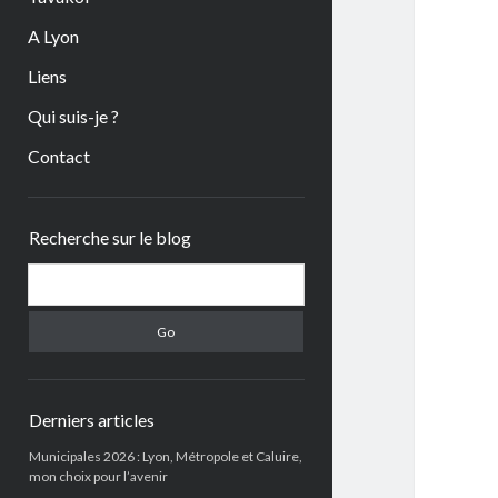
A Lyon
Liens
Qui suis-je ?
Contact
Sidebar
Recherche sur le blog
Search
Derniers articles
Municipales 2026 : Lyon, Métropole et Caluire,
mon choix pour l’avenir