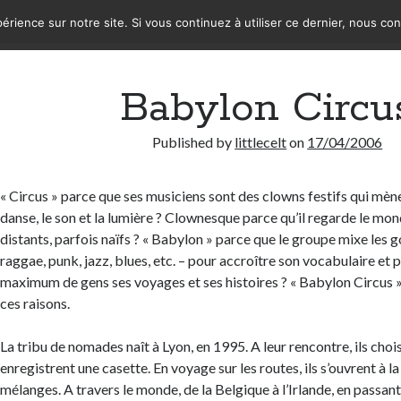
érience sur notre site. Si vous continuez à utiliser ce dernier, nous co
Babylon Circu
Published by
littlecelt
on
17/04/2006
« Circus » parce que ses musiciens sont des clowns festifs qui mène
danse, le son et la lumière ? Clownesque parce qu’il regarde le mo
distants, parfois naïfs ? « Babylon » parce que le groupe mixe les 
raggae, punk, jazz, blues, etc. – pour accroître son vocabulaire et 
maximum de gens ses voyages et ses histoires ? « Babylon Circus »,
ces raisons.
La tribu de nomades naît à Lyon, en 1995. A leur rencontre, ils chois
enregistrent une casette. En voyage sur les routes, ils s’ouvrent à la
mélanges. A travers le monde, de la Belgique à l’Irlande, en passant