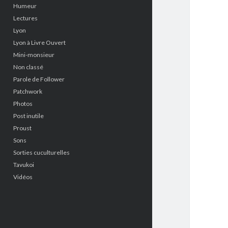
Humeur
Lectures
Lyon
Lyon à Livre Ouvert
Mini-monsieur
Non classé
Parole de Follower
Patchwork
Photos
Post inutile
Proust
Sons
Sorties cuculturelles
Tavukoi
Vidéos