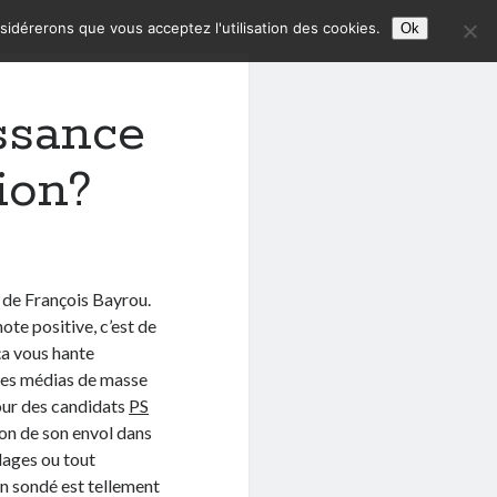
nsidérerons que vous acceptez l'utilisation des cookies.
Ok
ssance
ion?
 de François Bayrou.
te positive, c’est de
ça vous hante
 les médias de masse
our des candidats
PS
son de son envol dans
dages ou tout
un sondé est tellement