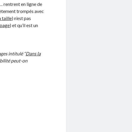
… rentrent en ligne de
plètement trompés avec
 taille
) n’est pas
epage
) et qu’il est un
ges intitulé “
Dans la
ibilité peut-on