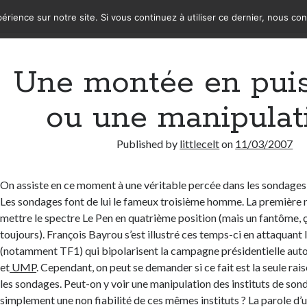
érience sur notre site. Si vous continuez à utiliser ce dernier, nous co
Une montée en pui
ou une manipulat
Published by
littlecelt
on
11/03/2007
On assiste en ce moment à une véritable percée dans les sondages
Les sondages font de lui le fameux troisième homme. La première no
mettre le spectre Le Pen en quatrième position (mais un fantôme, 
toujours). François Bayrou s’est illustré ces temps-ci en attaquant
(notamment TF1) qui bipolarisent la campagne présidentielle aut
et
UMP
. Cependant, on peut se demander si ce fait est la seule rai
les sondages. Peut-on y voir une manipulation des instituts de son
simplement une non fiabilité de ces mêmes instituts ? La parole d’