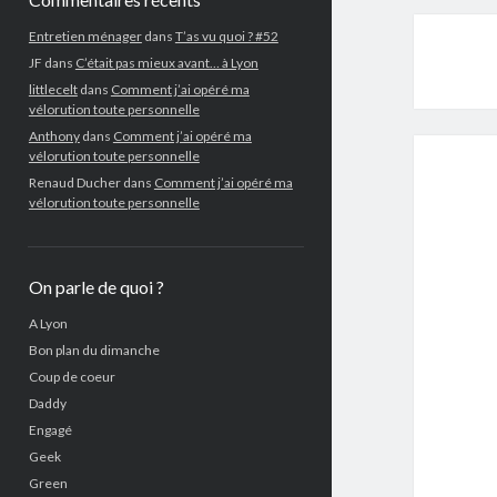
Entretien ménager
dans
T’as vu quoi ? #52
JF
dans
C’était pas mieux avant… à Lyon
littlecelt
dans
Comment j’ai opéré ma
vélorution toute personnelle
Anthony
dans
Comment j’ai opéré ma
vélorution toute personnelle
Renaud Ducher
dans
Comment j’ai opéré ma
vélorution toute personnelle
On parle de quoi ?
A Lyon
Bon plan du dimanche
Coup de coeur
Daddy
Engagé
Geek
Green