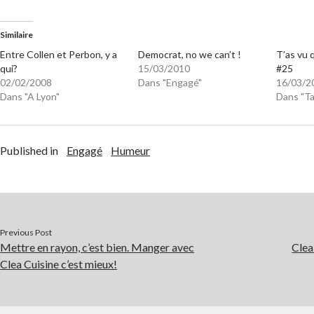
Similaire
Entre Collen et Perbon, y a
Democrat, no we can’t !
T’as vu 
qui?
15/03/2010
#25
02/02/2008
Dans "Engagé"
16/03/2
Dans "A Lyon"
Dans "Ta
Published in
Engagé
Humeur
Previous Post
Mettre en rayon, c’est bien. Manger avec
Clea 
Clea Cuisine c’est mieux!