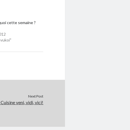
quoi cette semaine ?
012
vukoi"
Next Post
Cuisine veni, vidi, vici!