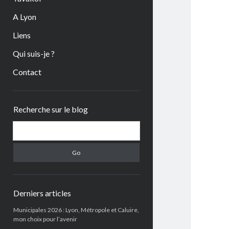
A Lyon
Liens
Qui suis-je ?
Contact
Sidebar
Recherche sur le blog
Search
Derniers articles
Municipales 2026 : Lyon, Métropole et Caluire,
mon choix pour l’avenir