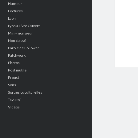
Humeur
Lectures
Lyon
Lyon à Livre Ouvert
Mini-monsieur
Non classé
Parole de Follower
Patchwork
Photos
Post inutile
Proust
Sons
Sorties cuculturelles
Tavukoi
Vidéos