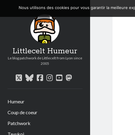
Nous utilisons des cookies pour vous garantir la meilleure exp
Littlecelt Humeur
Le blog patchwork de Littlecelt from Lyon since
2005
twitter
bluesky
facebook
instagram
youtube
mastodon
Humeur
Coup de coeur
Patchwork
Tavukoi