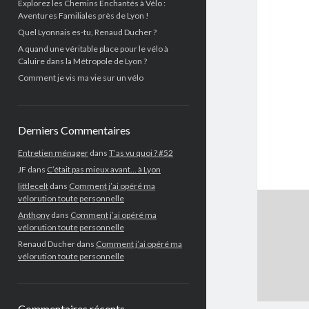
Explorez les Chemins Enchantés à Vélo :
Aventures Familiales près de Lyon !
Quel Lyonnais es-tu, Renaud Ducher ?
A quand une véritable place pour le vélo à
Caluire dans la Métropole de Lyon ?
Comment je vis ma vie sur un vélo
Derniers Commentaires
Entretien ménager
dans
T’as vu quoi ? #52
JF
dans
C’était pas mieux avant… à Lyon
littlecelt
dans
Comment j’ai opéré ma
vélorution toute personnelle
Anthony
dans
Comment j’ai opéré ma
vélorution toute personnelle
Renaud Ducher
dans
Comment j’ai opéré ma
vélorution toute personnelle
Commentaires récents