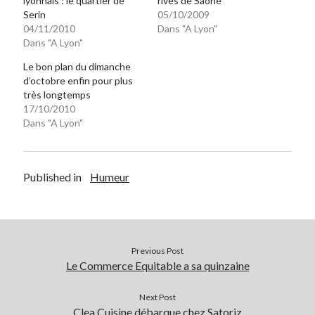
lyonnais : le quartier de
rives de Saône
Serin
05/10/2009
Post inutile
04/11/2010
Dans "A Lyon"
Proust
Dans "A Lyon"
Sons
Sorties cuculturelles
Le bon plan du dimanche
d’octobre enfin pour plus
Tavukoi
très longtemps
Vidéos
17/10/2010
Dans "A Lyon"
Published in
Humeur
Previous Post
Le Commerce Equitable a sa quinzaine
Next Post
Clea Cuisine débarque chez Satoriz