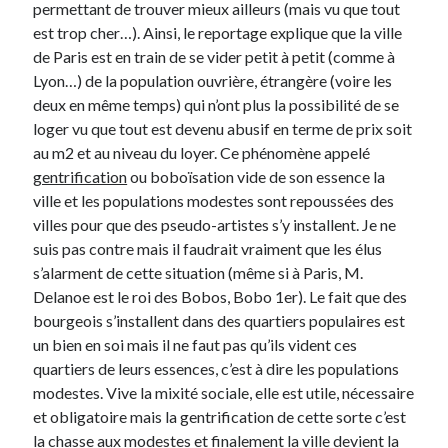
permettant de trouver mieux ailleurs (mais vu que tout
est trop cher…). Ainsi, le reportage explique que la ville
Derniers Commentaires
de Paris est en train de se vider petit à petit (comme à
Lyon…) de la population ouvrière, étrangère (voire les
Entretien ménager
dans
T’as vu quoi ? #52
deux en même temps) qui n’ont plus la possibilité de se
JF
dans
C’était pas mieux avant… à Lyon
loger vu que tout est devenu abusif en terme de prix soit
littlecelt
dans
Comment j’ai opéré ma vélorution toute personnelle
au m2 et au niveau du loyer. Ce phénomène appelé
Anthony
dans
Comment j’ai opéré ma vélorution toute personnelle
gentrification
ou boboïsation vide de son essence la
Renaud Ducher
dans
Comment j’ai opéré ma vélorution toute
ville et les populations modestes sont repoussées des
personnelle
villes pour que des pseudo-artistes s’y installent. Je ne
suis pas contre mais il faudrait vraiment que les élus
s’alarment de cette situation (même si à Paris, M.
Commentaires récents
Delanoe est le roi des Bobos, Bobo 1er). Le fait que des
Entretien ménager
dans
T’as vu quoi ? #52
bourgeois s’installent dans des quartiers populaires est
JF
dans
C’était pas mieux avant… à Lyon
un bien en soi mais il ne faut pas qu’ils vident ces
littlecelt
dans
Comment j’ai opéré ma vélorution toute personnelle
quartiers de leurs essences, c’est à dire les populations
Anthony
dans
Comment j’ai opéré ma vélorution toute personnelle
modestes. Vive la mixité sociale, elle est utile, nécessaire
Renaud Ducher
dans
Comment j’ai opéré ma vélorution toute
et obligatoire mais la gentrification de cette sorte c’est
personnelle
la chasse aux modestes et finalement la ville devient la