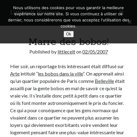
Nous utilisons des cookies pour vous garantir la meilleure
Littlecelt Humeur
open
expérience sur notre site. Si vous continuez à utiliser ce
primary
Sidebar
dernier, nous considérerons que vous acceptez l'utilisation des
menu
cookies.
Recherche sur le blog
Ok
Marre des bobos!
Search
Published by
littlecelt
on
02/05/2007
Hier soir, un reportage très intéressant était diffusé sur
Arte
intitulé “
les bobos dans la ville
“. On apprenait ainsi
Derniers articles
qu’un quartier populaire de Paris comme
Belleville
était
assailli par la gente bobos en mal de savoir ce qu’est la
Municipales 2026 : Lyon, Métropole et Caluire, mon choix pour l’avenir
vraie vie. Il s’installe donc petit à petit dans ce quartier
Explorez les Chemins Enchantés à Vélo : Aventures Familiales près de
où ils font monter astronomiquement le prix du foncier.
Lyon !
Ce qui a pour conséquence que les gens normaux qui
Quel Lyonnais es-tu, Renaud Ducher ?
vivaient dans ce quartier ne peuvent plus assumer les
A quand une véritable place pour le vélo à Caluire dans la Métropole de
Lyon ?
loyers qui deviennent exorbitants voire vendent leur
Comment je vis ma vie sur un vélo
logement pensant faire une plus-value intéressante leur