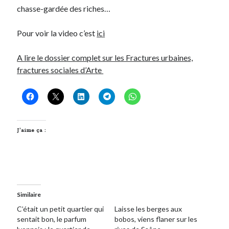
chasse-gardée des riches…
On parle de quoi ?
Pour voir la video c’est
ici
A Lyon
Bon plan du dimanche
A lire le dossier complet sur les Fractures urbaines,
Coup de coeur
fractures sociales d’Arte
Daddy
Engagé
Geek
Green
Humeur
J’aime ça :
Lectures
Lyon
Lyon à Livre Ouvert
Mini-monsieur
Non classé
Similaire
Parole de Follower
C’était un petit quartier qui
Laisse les berges aux
Patchwork
sentait bon, le parfum
bobos, viens flaner sur les
Photos