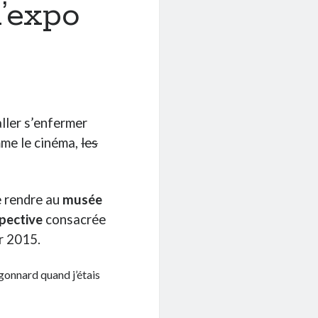
l’expo
ller s’enfermer
mme le cinéma,
les
e rendre au
musée
spective
consacrée
er 2015.
agonnard quand j’étais