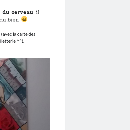
é du cerveau
, il
 du bien
€
(avec la carte des
letterie ^^).