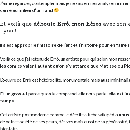
J’aime regarder, contempler mais je ne sais en rien analyser ni
m’ém
carré au milieu d’un rond
Et voilà que
déboule Errò, mon héros
avec son e
Lyon !
Il s’est approprié l’histoire de l’art et l’histoire pour en faire
Voilà ce que j’ai retenu de Errò, un artiste pour qui selon mon resse
les comics valent autant qu’on s’y attarde que Matisse ou Pi
L’oeuvre de Errò est hétéroclite, monumentale mais aussi minimalis
Et
un gros +1
parce qu’on la comprend, elle nous parle,
elle est i
temps
.
Cet artiste postmoderne comme le décrit
sa fiche wikipédia
nous
de notre société de ses peurs, dérives mais aussi de sa générosité, 
bienfaits.