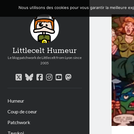
Nous utilisons des cookies pour vous garantir la meilleure exp
Littlecelt Humeur
Le blog patchwork de Littlecelt from Lyon since
2005
twitter
bluesky
facebook
instagram
youtube
mastodon
Humeur
Coup de coeur
Patchwork
Tavukoi