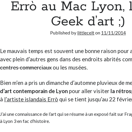
Errò au Mac Lyon, 
Geek d’art ;)
Published by
littlecelt
on
11/11/2014
Le mauvais temps est souvent une bonne raison pour a
avec plein d’autres gens dans des endroits abrités co
centres commerciaux
ou les musées.
Bien m’en a pris un dimanche d’automne pluvieux de m
d’art contemporain de Lyon
pour aller visiter
la rétro
à
l’artiste islandais Errò
qui se tient jusqu’au 22 févri
J’ai une connaissance de l’art qui se résume à un exposé fait sur Fr
à Lyon 3 en fac d’histoire.