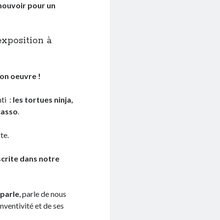
ouvoir pour un
xposition à
 son oeuvre !
nti :
les tortues ninja,
casso
.
te.
nscrite dans notre
 parle
, parle de nous
inventivité et de ses