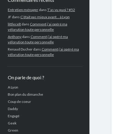
Entretien ménager
dans
T’as vu quoi ? #52
JF
dans
C’était pas mieux avant… à Lyon
littlecelt
dans
Comment j’ai opéré ma
vélorution toute personnelle
Anthony
dans
Comment j’ai opéré ma
vélorution toute personnelle
Renaud Ducher
dans
Comment j’ai opéré ma
vélorution toute personnelle
On parle de quoi ?
A Lyon
Bon plan du dimanche
Coup de coeur
Daddy
Engagé
Geek
Green