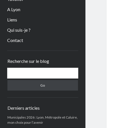
A Lyon
Liens
Qui suis-je ?
Contact
Sidebar
Recherche sur le blog
Search
Derniers articles
Municipales 2026 : Lyon, Métropole et Caluire,
mon choix pour l’avenir