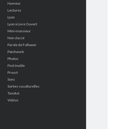
Humeur
Lectures
Lyon
Lyon à Livre Ouvert
Mini-monsieur
Non classé
Parole de Follower
Patchwork
Photos
Post inutile
Proust
Sons
Sorties cuculturelles
Tavukoi
Vidéos