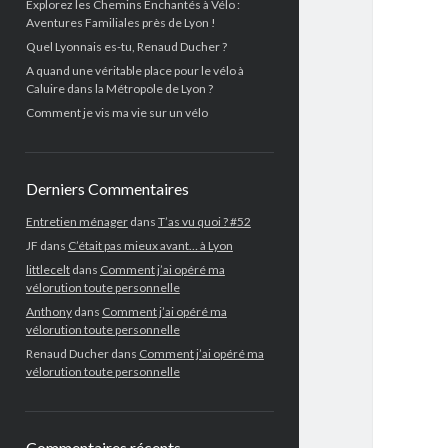
Explorez les Chemins Enchantés à Vélo :
Aventures Familiales près de Lyon !
Quel Lyonnais es-tu, Renaud Ducher ?
A quand une véritable place pour le vélo à
Caluire dans la Métropole de Lyon ?
Comment je vis ma vie sur un vélo
Derniers Commentaires
Entretien ménager
dans
T’as vu quoi ? #52
JF
dans
C’était pas mieux avant… à Lyon
littlecelt
dans
Comment j’ai opéré ma
vélorution toute personnelle
Anthony
dans
Comment j’ai opéré ma
vélorution toute personnelle
Renaud Ducher
dans
Comment j’ai opéré ma
vélorution toute personnelle
Commentaires récents