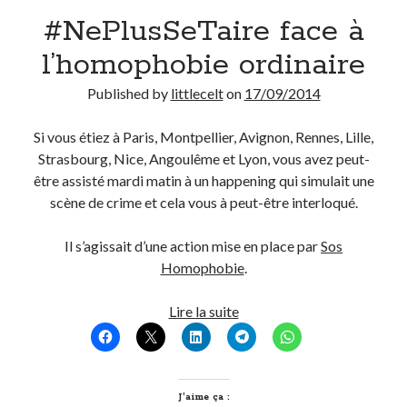
#NePlusSeTaire face à
Derniers Commentaires
l’homophobie ordinaire
Entretien ménager
dans
T’as vu quoi ? #52
Published by
littlecelt
on
17/09/2014
JF
dans
C’était pas mieux avant… à Lyon
littlecelt
dans
Comment j’ai opéré ma vélorution toute personnelle
Si vous étiez à Paris, Montpellier, Avignon, Rennes, Lille,
Anthony
dans
Comment j’ai opéré ma vélorution toute personnelle
Strasbourg, Nice, Angoulême et Lyon, vous avez peut-
Renaud Ducher
dans
Comment j’ai opéré ma vélorution toute
être assisté mardi matin à un happening qui simulait une
personnelle
scène de crime et cela vous à peut-être interloqué.
Il s’agissait d’une action mise en place par
Sos
Commentaires récents
Homophobie
.
Entretien ménager
dans
T’as vu quoi ? #52
JF
dans
C’était pas mieux avant… à Lyon
#NePlusSeTaire
Lire la suite
littlecelt
dans
Comment j’ai opéré ma vélorution toute personnelle
face
Anthony
dans
Comment j’ai opéré ma vélorution toute personnelle
à
Renaud Ducher
dans
Comment j’ai opéré ma vélorution toute
l’homophobie
personnelle
ordinaire
J’aime ça :