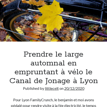
de
Lyon
Prendre le large
automnal en
empruntant à vélo le
Canal de Jonage à Lyon
Published by
littlecelt
on
20/12/2020
Pour Lyon FamilyCrunch, le benjamin et moi avons
pédalé pour rendre visite à la fée électricité, le temps