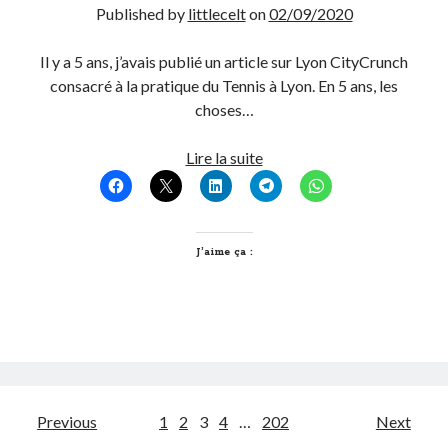
Published by
littlecelt
on
02/09/2020
Il y a 5 ans, j’avais publié un article sur Lyon CityCrunch
consacré à la pratique du Tennis à Lyon. En 5 ans, les
choses…
Où
Lire la suite
jouer
au
Tennis
à
J’aime ça :
Lyon
en
2020
?
Pagination
Previous
1
2
3
4
…
202
Next