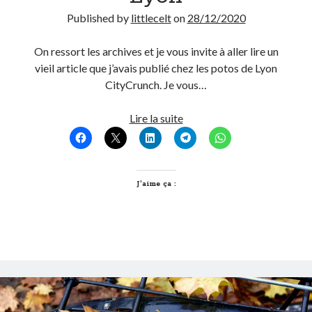
Published by
littlecelt
on
28/12/2020
On ressort les archives et je vous invite à aller lire un
vieil article que j’avais publié chez les potos de Lyon
CityCrunch. Je vous…
[Le
Lire la suite
Grenier
de
Littlecelt]
Les
J’aime ça :
Arêtes
de
Poisson,
le
réseau
souterrain
mystique