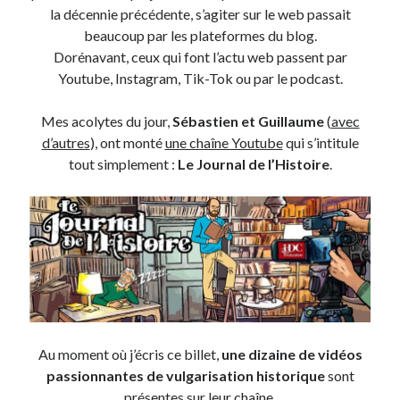
la décennie précédente, s’agiter sur le web passait
beaucoup par les plateformes du blog.
On parle de quoi ?
Dorénavant, ceux qui font l’actu web passent par
A Lyon
Youtube, Instagram, Tik-Tok ou par le podcast.
Bon plan du dimanche
Coup de coeur
Mes acolytes du jour,
Sébastien et Guillaume
(
avec
Daddy
d’autres
), ont monté
une chaîne Youtube
qui s’intitule
Engagé
tout simplement :
Le Journal de l’Histoire
.
Geek
Green
Humeur
Lectures
Lyon
Lyon à Livre Ouvert
Mini-monsieur
Non classé
Au moment où j’écris ce billet,
une dizaine de vidéos
Parole de Follower
passionnantes de vulgarisation historique
sont
Patchwork
présentes sur leur chaîne.
Photos