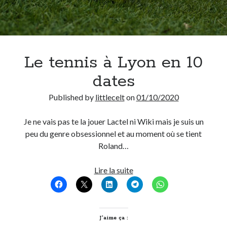
Le tennis à Lyon en 10
dates
Published by
littlecelt
on
01/10/2020
Je ne vais pas te la jouer Lactel ni Wiki mais je suis un
peu du genre obsessionnel et au moment où se tient
Roland…
Le
Lire la suite
tennis
à
Lyon
en
J’aime ça :