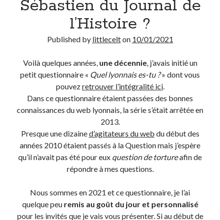
Sébastien du Journal de
l’Histoire ?
Derniers Commentaires
Published by
littlecelt
on
10/01/2021
Entretien ménager
dans
T’as vu quoi ? #52
JF
dans
C’était pas mieux avant… à Lyon
Voilà quelques années,
une décennie
, j’avais initié un
littlecelt
dans
Comment j’ai opéré ma vélorution toute personnelle
petit questionnaire «
Quel lyonnais es-tu ?
» dont vous
Anthony
dans
Comment j’ai opéré ma vélorution toute personnelle
pouvez
retrouver l’intégralité ici
.
Renaud Ducher
dans
Comment j’ai opéré ma vélorution toute
Dans ce questionnaire étaient passées des bonnes
personnelle
connaissances du web lyonnais, la série s’était arrêtée en
2013.
Presque une dizaine
d’agitateurs du web
du début des
Commentaires récents
années 2010 étaient passés à la Question mais j’espère
Entretien ménager
dans
T’as vu quoi ? #52
qu’il n’avait pas été pour eux
question de torture
afin de
JF
dans
C’était pas mieux avant… à Lyon
répondre à mes questions.
littlecelt
dans
Comment j’ai opéré ma vélorution toute personnelle
Anthony
dans
Comment j’ai opéré ma vélorution toute personnelle
Nous sommes en 2021 et ce questionnaire, je l’ai
Renaud Ducher
dans
Comment j’ai opéré ma vélorution toute
quelque peu
remis au goût du jour et personnalisé
personnelle
pour les invités que je vais vous présenter. Si au début de