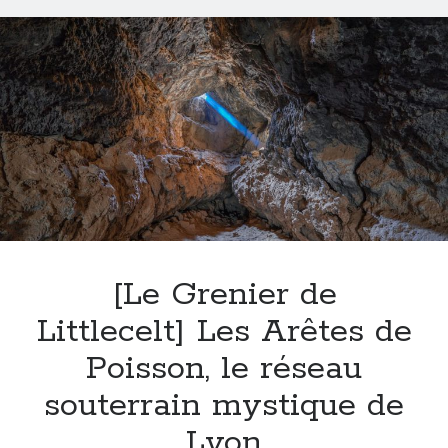
de
l’Histoire
?
[Le Grenier de
Littlecelt] Les Arêtes de
Poisson, le réseau
souterrain mystique de
Lyon