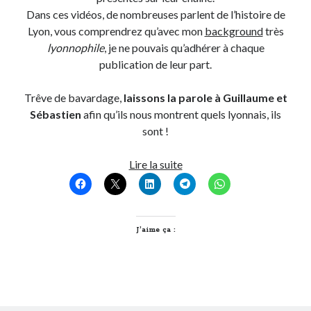
Dans ces vidéos, de nombreuses parlent de l’histoire de
Post inutile
Lyon, vous comprendrez qu’avec mon
background
très
Proust
lyonnophile
, je ne pouvais qu’adhérer à chaque
Sons
publication de leur part.
Sorties cuculturelles
Tavukoi
Trêve de bavardage,
laissons la parole à Guillaume et
Vidéos
Sébastien
afin qu’ils nous montrent quels lyonnais, ils
sont !
Quels
Lire la suite
lyonnais
êtes-
vous,
Guillaume
J’aime ça :
et
Sébastien
du
Journal