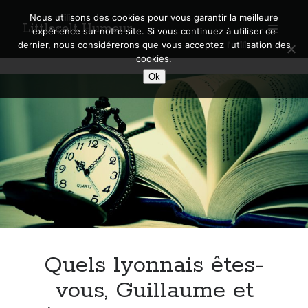
Nous utilisons des cookies pour vous garantir la meilleure
Littlecelt Humeur
open
expérience sur notre site. Si vous continuez à utiliser ce
primary
Sidebar
dernier, nous considérerons que vous acceptez l'utilisation des
menu
cookies.
Recherche sur le blog
Littlecelt
Ok
Search
Humeur
Posts
Derniers articles
Municipales 2026 : Lyon, Métropole et Caluire, mon choix pour l’avenir
Explorez les Chemins Enchantés à Vélo : Aventures Familiales près de
Lyon !
Quel Lyonnais es-tu, Renaud Ducher ?
Quels lyonnais êtes-
A quand une véritable place pour le vélo à Caluire dans la Métropole de
Lyon ?
vous, Guillaume et
Comment je vis ma vie sur un vélo