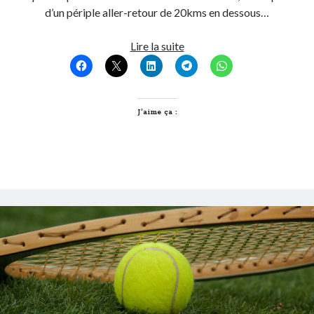
d’un périple aller-retour de 20kms en dessous…
Prendre
Lire la suite
le
large
automnal
en
J’aime ça :
empruntant
à
vélo
le
Canal
de
Jonage
à
Lyon