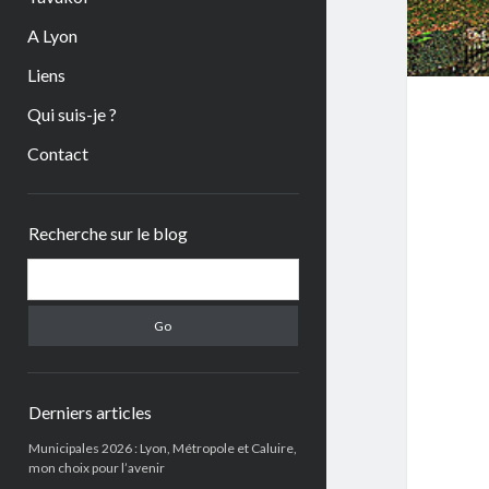
A Lyon
Liens
Qui suis-je ?
Contact
Sidebar
Recherche sur le blog
Search
Derniers articles
Municipales 2026 : Lyon, Métropole et Caluire,
mon choix pour l’avenir