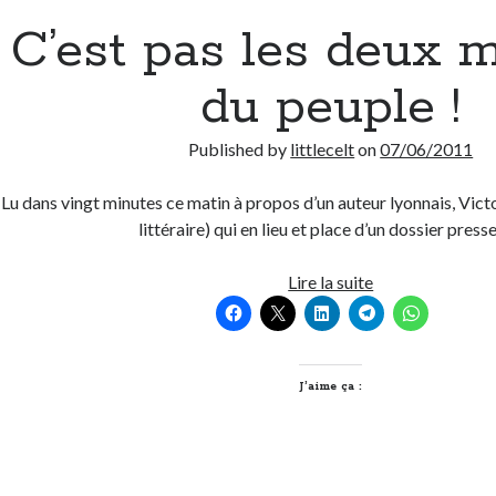
C’est pas les deux 
du peuple !
Published by
littlecelt
on
07/06/2011
Lu dans vingt minutes ce matin à propos d’un auteur lyonnais, Vic
littéraire) qui en lieu et place d’un dossier press
C’est
Lire la suite
pas
les
deux
minutes
J’aime ça :
du
peuple
!