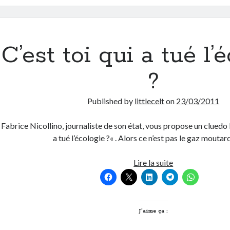
C’est toi qui a tué l’
?
Published by
littlecelt
on
23/03/2011
Fabrice Nicollino, journaliste de son état, vous propose un cluedo li
a tué l’écologie ?« . Alors ce n’est pas le gaz mouta
C’est
Lire la suite
toi
qui
a
tué
J’aime ça :
l’écologie