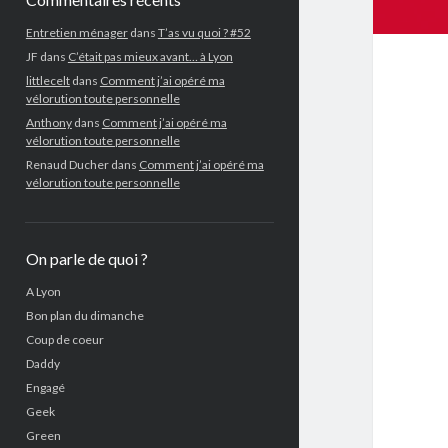
Entretien ménager
dans
T’as vu quoi ? #52
JF
dans
C’était pas mieux avant… à Lyon
littlecelt
dans
Comment j’ai opéré ma
vélorution toute personnelle
Anthony
dans
Comment j’ai opéré ma
vélorution toute personnelle
Renaud Ducher
dans
Comment j’ai opéré ma
vélorution toute personnelle
On parle de quoi ?
A Lyon
Bon plan du dimanche
Coup de coeur
Daddy
Engagé
Geek
Green