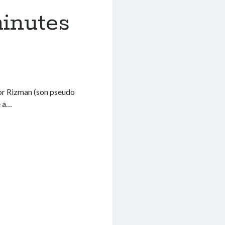
minutes
tor Rizman (son pseudo
e a…