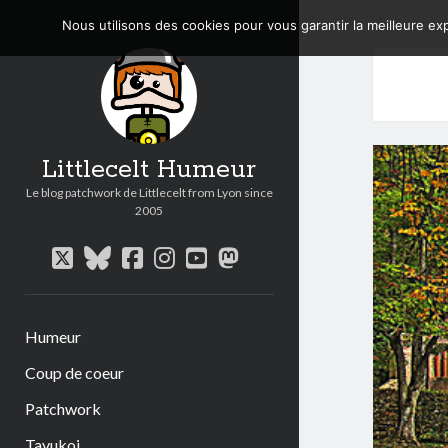
Nous utilisons des cookies pour vous garantir la meilleure exp
Littlecelt Humeur
Le blog patchwork de Littlecelt from Lyon since
2005
twitter
bluesky
facebook
instagram
youtube
mastodon
Humeur
Coup de coeur
Patchwork
Tavukoi