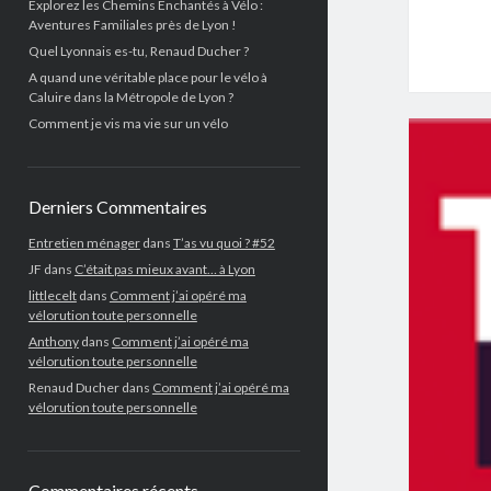
Explorez les Chemins Enchantés à Vélo :
Aventures Familiales près de Lyon !
Quel Lyonnais es-tu, Renaud Ducher ?
A quand une véritable place pour le vélo à
Caluire dans la Métropole de Lyon ?
Comment je vis ma vie sur un vélo
Derniers Commentaires
Entretien ménager
dans
T’as vu quoi ? #52
JF
dans
C’était pas mieux avant… à Lyon
littlecelt
dans
Comment j’ai opéré ma
vélorution toute personnelle
Anthony
dans
Comment j’ai opéré ma
vélorution toute personnelle
Renaud Ducher
dans
Comment j’ai opéré ma
vélorution toute personnelle
Commentaires récents