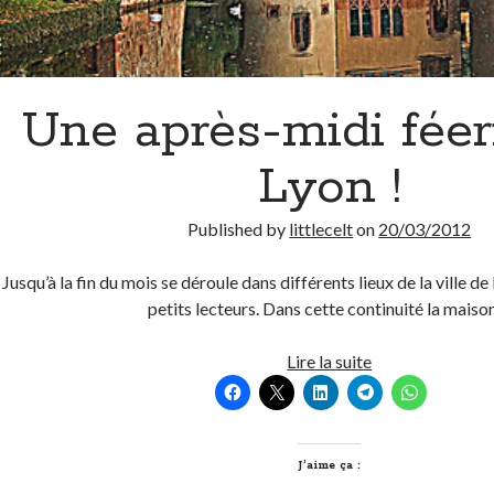
Une après-midi féer
Lyon !
Published by
littlecelt
on
20/03/2012
Jusqu’à la fin du mois se déroule dans différents lieux de la ville d
petits lecteurs. Dans cette continuité la mais
Une
Lire la suite
après-
midi
féerique
à
J’aime ça :
Lyon