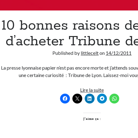
10 bonnes raisons de 
d’acheter Tribune d
Published by
littlecelt
on
14/12/2011
La presse lyonnaise papier n’est pas encore morte et j’attends sou
une certaine curiosité : Tribune de Lyon. Laissez-moi vo
10
Lire la suite
bonnes
raisons
de
lire
J’aime ça :
et
d’acheter