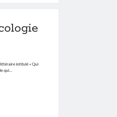
écologie
ttéraire intitulé « Qui
rde qui…