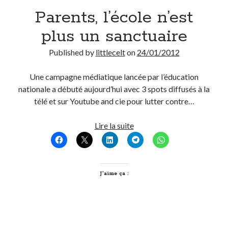
Parents, l’école n’est
Derniers Commentaires
plus un sanctuaire
Entretien ménager
dans
T’as vu quoi ? #52
Published by
littlecelt
on
24/01/2012
JF
dans
C’était pas mieux avant… à Lyon
littlecelt
dans
Comment j’ai opéré ma vélorution toute personnelle
Une campagne médiatique lancée par l’éducation
Anthony
dans
Comment j’ai opéré ma vélorution toute personnelle
nationale a débuté aujourd’hui avec 3 spots diffusés à la
Renaud Ducher
dans
Comment j’ai opéré ma vélorution toute
télé et sur Youtube and cie pour lutter contre…
personnelle
Parents,
Lire la suite
l’école
Commentaires récents
n’est
Entretien ménager
dans
T’as vu quoi ? #52
plus
JF
dans
C’était pas mieux avant… à Lyon
un
J’aime ça :
littlecelt
dans
Comment j’ai opéré ma vélorution toute personnelle
sanctuaire
Anthony
dans
Comment j’ai opéré ma vélorution toute personnelle
Renaud Ducher
dans
Comment j’ai opéré ma vélorution toute
personnelle