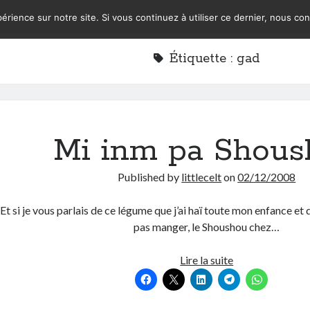
érience sur notre site. Si vous continuez à utiliser ce dernier, nous co
Étiquette :
gad
Mi inm pa Shous
Published by
littlecelt
on
02/12/2008
Et si je vous parlais de ce légume que j’ai haï toute mon enfance et 
pas manger, le Shoushou chez…
Mi
Lire la suite
inm
pa
Shoushou