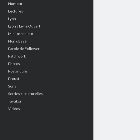
Humeur
Lectures
Lyon
Lyon à Livre Ouvert
Mini-monsieur
Non classé
Parole de Follower
Patchwork
Photos
Post inutile
Proust
Sons
Sorties cuculturelles
Tavukoi
Vidéos