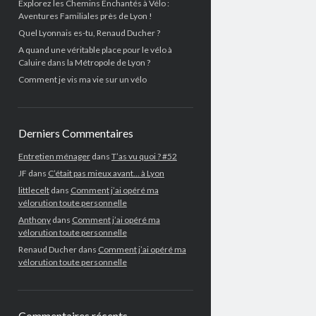
Explorez les Chemins Enchantés à Vélo :
Aventures Familiales près de Lyon !
Quel Lyonnais es-tu, Renaud Ducher ?
A quand une véritable place pour le vélo à
Caluire dans la Métropole de Lyon ?
Comment je vis ma vie sur un vélo
Derniers Commentaires
Entretien ménager
dans
T’as vu quoi ? #52
JF
dans
C’était pas mieux avant… à Lyon
littlecelt
dans
Comment j’ai opéré ma
vélorution toute personnelle
Anthony
dans
Comment j’ai opéré ma
vélorution toute personnelle
Renaud Ducher
dans
Comment j’ai opéré ma
vélorution toute personnelle
Commentaires récents