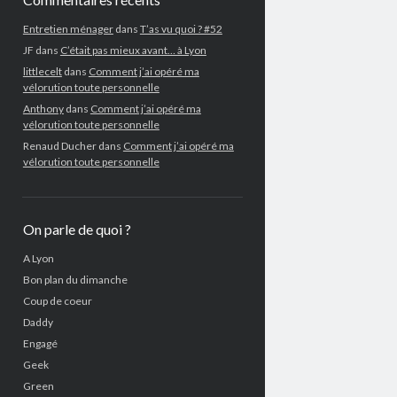
Entretien ménager
dans
T’as vu quoi ? #52
JF
dans
C’était pas mieux avant… à Lyon
littlecelt
dans
Comment j’ai opéré ma
vélorution toute personnelle
Anthony
dans
Comment j’ai opéré ma
vélorution toute personnelle
Renaud Ducher
dans
Comment j’ai opéré ma
vélorution toute personnelle
On parle de quoi ?
A Lyon
Bon plan du dimanche
Coup de coeur
Daddy
Engagé
Geek
Green