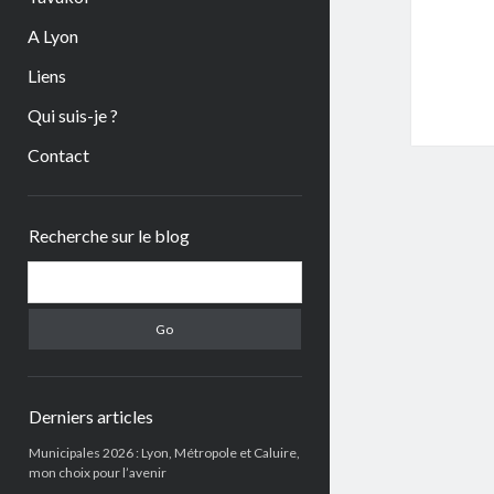
A Lyon
Liens
Qui suis-je ?
Contact
Sidebar
Recherche sur le blog
Search
Derniers articles
Municipales 2026 : Lyon, Métropole et Caluire,
mon choix pour l’avenir