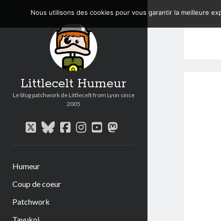
Nous utilisons des cookies pour vous garantir la meilleure exp
Littlecelt Humeur
Le blog patchwork de Littlecelt from Lyon since
2005
twitter
bluesky
facebook
instagram
youtube
mastodon
Humeur
Coup de coeur
Patchwork
Tavukoi